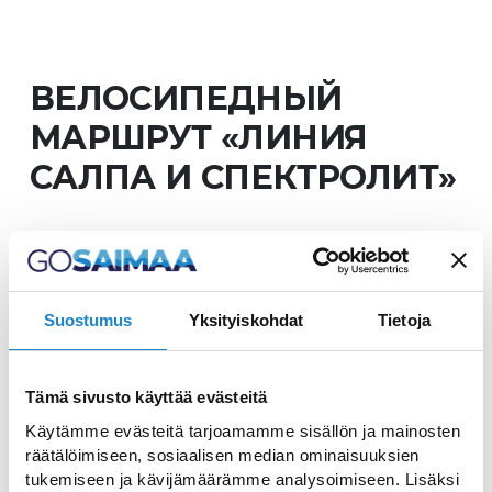
ВЕЛОСИПЕДНЫЙ
МАРШРУТ «ЛИНИЯ
САЛПА И СПЕКТРОЛИТ»
Suostumus
Yksityiskohdat
Tietoja
Велосипедный маршрут познакомит вас
с исторической Линией Салпа
Tämä sivusto käyttää evästeitä
Данный маршрут сочетает в себе две
Käytämme evästeitä tarjoamamme sisällön ja mainosten
различные темы и может быть пройден
räätälöimiseen, sosiaalisen median ominaisuuksien
tukemiseen ja kävijämäärämme analysoimiseen. Lisäksi
за один или два дня, но рекомендуется