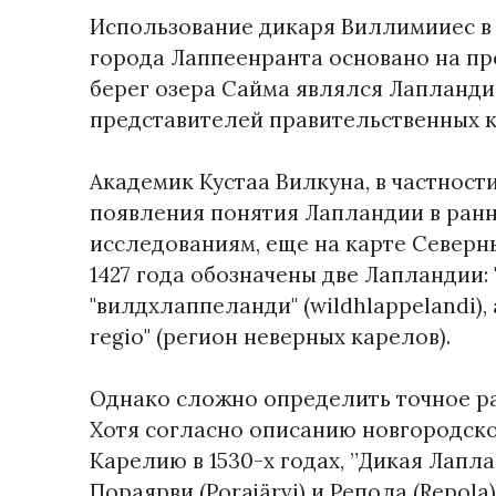
Использование дикаря Виллимииес в 
города Лаппеенранта основано на п
берег озера Сайма являлся Лапланди
представителей правительственных к
Академик Кустаа Вилкуна, в частност
появления понятия Лапландии в ранн
исследованиям, еще на карте Северн
1427 года обозначены две Лапландии: 
"вилдхлаппеланди" (wildhlappelandi), 
regio" (регион неверных карелов).
Однако сложно определить точное р
Хотя согласно описанию новгородск
Карелию в 1530-х годах, ”Дикая Лапл
Пораярви (Porajärvi) и Репола (Repola)