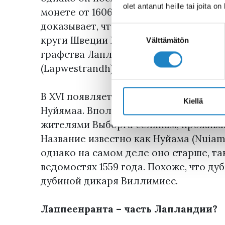
olet antanut heille tai joita o
монете от 1606 года. Одновременное
доказывает, что корни происхождени
Suostumuksen
круги Швеции XV века. Тогда образ д
valinta
Välttämätön
графства Лапландии и города Лаппее
(Lapwestrandh).
В XVI появляется и другое название р
Kiellä
Нуйямаа. Вполне возможно, что это н
жителями Выборга селянам, прожива
Название известно как Нуйама (Nuiama
однако на самом деле оно старше, та
ведомостях 1559 года. Похоже, что ду
дубиной дикаря Виллимиес.
Лаппеенранта – часть Лапландии?