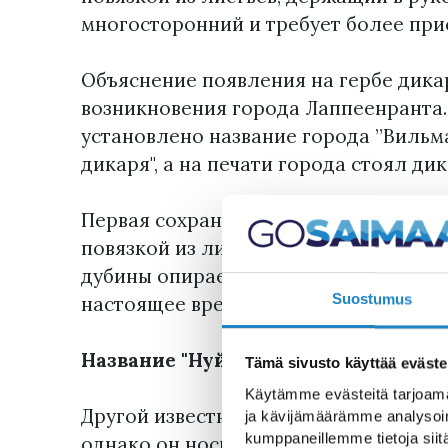
многосторонний и требует более при
Объяснение появления на гербе дика
возникновения города Лаппеенранта.
установлено название города ”Вильман
дикаря", а на печати города стоял дик
Первая сохраненная печать от 1656 г
повязкой из листьев и дубиной, он де
дубины опирается на землю – именно
Suostumus
настоящее время.
Название "Нуйямаа" использовали 
Tämä sivusto käyttää eväste
Käytämme evästeitä tarjoama
Другой известный геральдический ди
ja kävijämäärämme analysoim
kumppaneillemme tietoja siitä
однако он носит дубину на плече. Вп