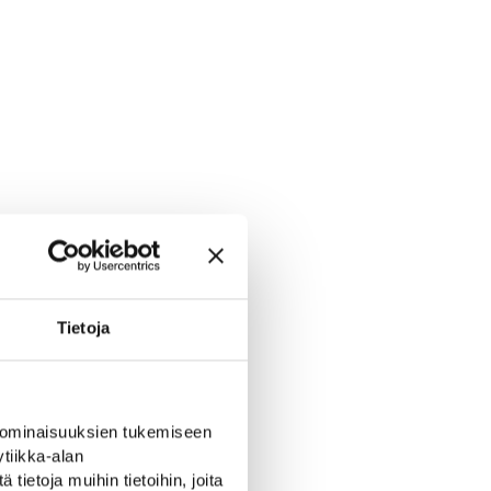
Tietoja
 ominaisuuksien tukemiseen
tiikka-alan
ietoja muihin tietoihin, joita