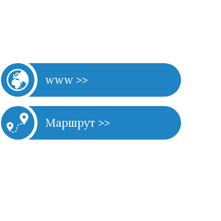
www >>
Маршрут >>