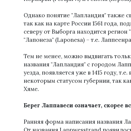
Однако понятие "Лапландия" также с
так как на карте России 1561 года, п
северу от Выборга находится регион "
"Лапонеза" (Laponesa) – т.е. Лаппеен
Тем не менее, можно выдвигать тольк
названия "Лапландия" с городом Лапп
уезда, появляется уже в 1415 году, т.е
некоторым статусом губернии, так ка
Хяме.
Берег Лаппавеси означает, скорее 
Ранняя форма написания названия Лап
От названия Lappwesstrand появилось