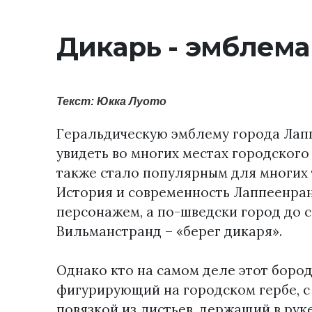
Дикарь - эмблема
Текст: Юкка Луото
Геральдическую эмблему города Лап
увидеть во многих местах городског
также стало популярным для многих 
История и современность Лаппеенран
персонажем, а по-шведски город до с
Вильманстранд – «берег дикаря».
Однако кто на самом деле этот боро
фигурирующий на городском гербе, с
повязкой из листьев, держащий в рук