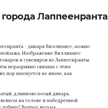
 города Лаппеенранта
пеенранта - дикаря Виллимиес, можно
о пейзажа. Изображение Виллимиес
товаров и сувениров из Лаппеенранты.
ты неразрывно связана с этим
их пор именуется не иначе, как
датый, длинноволосый дикарь,
 венком на голове и набедренной
е дубину? Вопрос весьма