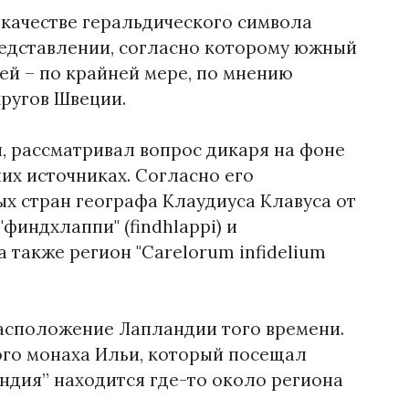
качестве геральдического символа
редставлении, согласно которому южный
ей – по крайней мере, по мнению
ругов Швеции.
и, рассматривал вопрос дикаря на фоне
их источниках. Согласно его
ых стран географа Клаудиуса Клавуса от
"финдхлаппи" (findhlappi) и
а также регион "Carelorum infidelium
асположение Лапландии того времени.
ого монаха Ильи, который посещал
андия” находится где-то около региона
.