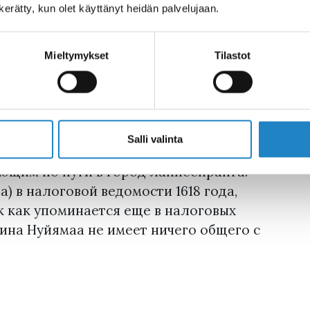
n kerätty, kun olet käyttänyt heidän palvelujaan.
 появление этих изображений
я дикарей уходят в правительственные
икаря был использован в названиях
Mieltymykset
Tilastot
нранты, или "Лапвестрандх"
егиона Лаппеенранты, такое как,
Salli valinta
азвание-издевка, придуманное
ющим по пути в город Лаппеенранта.
) в налоговой ведомости 1618 года,
к как упоминается еще в налоговых
бина Нуйямаа не имеет ничего общего с