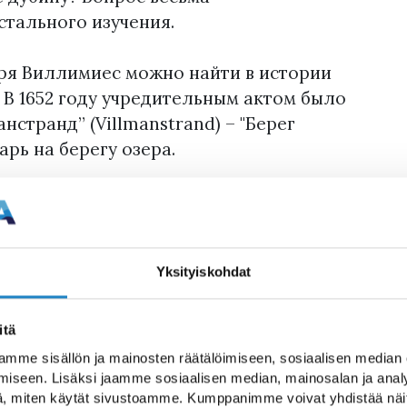
стального изучения.
ря Виллимиес можно найти в истории
 В 1652 году учредительным актом было
странд” (Villmanstrand) – "Берег
арь на берегу озера.
ода изображает мужчину с набедренной
ржит дубинку в правой руке и конец
 таким дикарь Виллимиес выглядит и в
Yksityiskohdat
еще до появления дикаря Виллимиес
itä
mme sisällön ja mainosten räätälöimiseen, sosiaalisen median
карь находится на гербе Лапландии,
iseen. Lisäksi jaamme sosiaalisen median, mainosalan ja analy
, miten käytät sivustoamme. Kumppanimme voivat yhdistää näitä t
ервые лапландский дикарь появился на