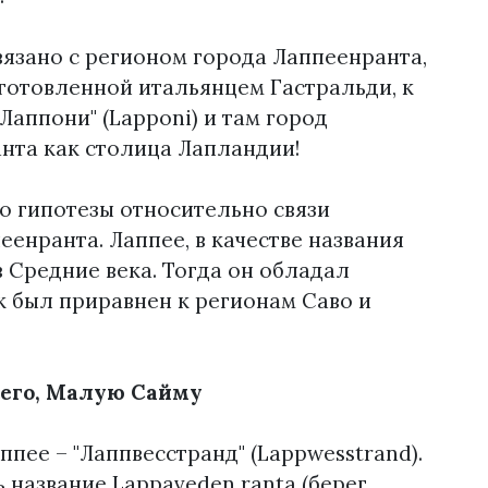
вязано с регионом города Лаппеенранта,
одготовленной итальянцем Гастральди, к
Лаппони" (Lapponi) и там город
ранта как столица Лапландии!
о гипотезы относительно связи
еенранта. Лаппее, в качестве названия
. в Средние века. Тогда он обладал
к был приравнен к регионам Саво и
всего, Малую Сайму
пее – "Лаппвесстранд" (Lappwesstrand).
 название Lappaveden ranta (берег