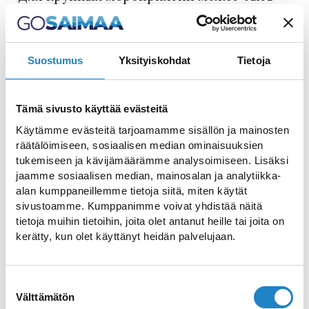
использована ледовый арена или её
часть, со льдом или без него.
Многофункциональное помещение
Suostumus
Yksityiskohdat
Tietoja
может быть разделено на две части.
Арена Holiday Club способна вместить
Tämä sivusto käyttää evästeitä
почти 1 750 гостей
Käytämme evästeitä tarjoamamme sisällön ja mainosten
räätälöimiseen, sosiaalisen median ominaisuuksien
Если Вы ищете место для проведения
tukemiseen ja kävijämäärämme analysoimiseen. Lisäksi
свадьбы, дня рождения, семейного
jaamme sosiaalisen median, mainosalan ja analytiikka-
мероприятия или любого другого
alan kumppaneillemme tietoja siitä, miten käytät
sivustoamme. Kumppanimme voivat yhdistää näitä
события, Вы на правильном пути. Мы
tietoja muihin tietoihin, joita olet antanut heille tai joita on
предложим Вам все необходимое для
kerätty, kun olet käyttänyt heidän palvelujaan.
организации незабываемого и успешного
мероприятия: помещения, подходящие
Suostumuksen
для мероприятий от встречи
Välttämätön
valinta
выпускников до концерта,