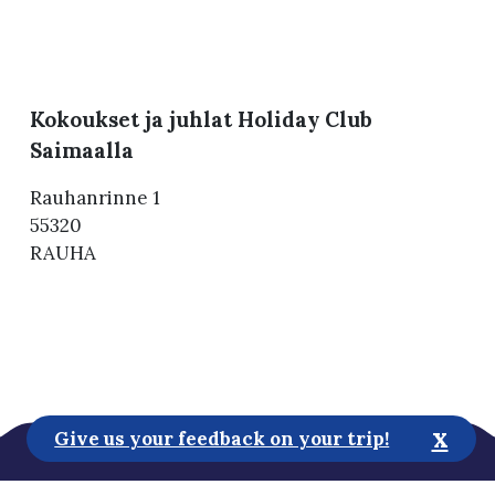
Kokoukset ja juhlat Holiday Club
Saimaalla
Rauhanrinne 1
55320
RAUHA
x
Give us your feedback on your trip!