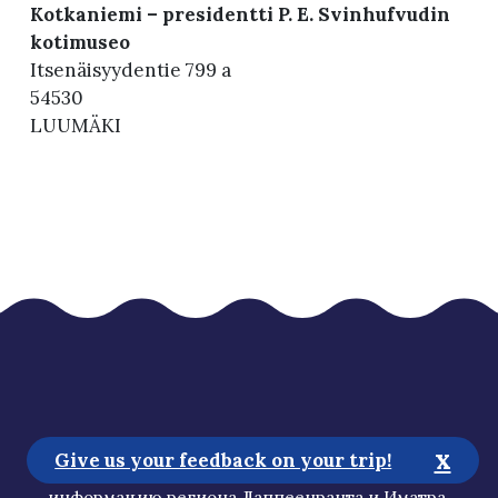
Kotkaniemi – presidentti P. E. Svinhufvudin
kotimuseo
Itsenäisyydentie 799 a
54530
LUUMÄKI
goSaimaa объединяет в себе самую важную
x
Give us your feedback on your trip!
туристическую
информацию региона Лаппеенранта и Иматра.