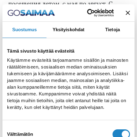
посещения летом, с мая по август. С
сентября по апрель музей открыт только
по особым случаям или по
предварительной договоренности.
Suostumus
Yksityiskohdat
Tietoja
Музей
Tämä sivusto käyttää evästeitä
Котканиеми - это Дом-музей президента
Käytämme evästeitä tarjoamamme sisällön ja mainosten
Финляндии Пера Э. Свинвухуда и его
räätälöimiseen, sosiaalisen median ominaisuuksien
жены Эллен, экспозиции которого
tukemiseen ja kävijämäärämme analysoimiseen. Lisäksi
jaamme sosiaalisen median, mainosalan ja analytiikka-
рассказывают об истории независимости
alan kumppaneillemme tietoja siitä, miten käytät
Финляндии и образе жизни в
sivustoamme. Kumppanimme voivat yhdistää näitä
Котканиеми в начале прошлого века. В
tietoja muihin tietoihin, joita olet antanut heille tai joita on
kerätty, kun olet käyttänyt heidän palvelujaan.
комнатах дома сохранен дизайн того
времени. Залы музея отреставрированы,
в них представлены оригинальная
Suostumuksen
мебель и предметы быта того времени.
Välttämätön
valinta