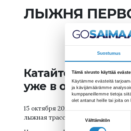
ЛЫЖНЯ ПЕРВО
Suostumus
Катайтесь на лыж
Tämä sivusto käyttää eväste
Käytämme evästeitä tarjoama
уже в октябре
ja kävijämäärämme analysoim
kumppaneillemme tietoja siitä
olet antanut heille tai joita o
15 октября 2025 в городе Иматра 
Suostumuksen
лыжная трасса «Первый снег».
valinta
Välttämätön