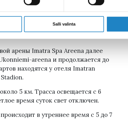
ужена лыжня из натурального снега,
зимы. Лыжный сезон в Иматре
 будет актуален до поздней весны.
Salli valinta
ловия для занятий - это свободные
вой арены Imatra Spa Areena далее
Ukonniemi-areena и продолжается до
тартов находятся у отеля Imatran
Stadion.
коло 5 км. Трасса освещается с 6
ветлое время суток свет отключен.
роисходит в утреннее время с 5 до 7