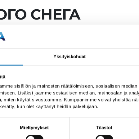
ГО СНЕГА
Yksityiskohdat
ах в районе Уконнием
itä
mme sisällön ja mainosten räätälöimiseen, sosiaalisen median
iseen. Lisäksi jaamme sosiaalisen median, mainosalan ja analy
, miten käytät sivustoamme. Kumppanimme voivat yhdistää näitä t
n kerätty, kun olet käyttänyt heidän palvelujaan.
в районе Уконниеми открывается
Mieltymykset
Tilastot