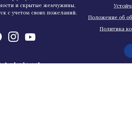
ности и скрытые жемчужины,
Устойч
ск с учетом своих пожеланий.
Положение об об
Политика к
Подпишитесь на нашу новостную рассылк
Помогите нам улучшить сайт!
Gosaimaa 2026 all rights reserved