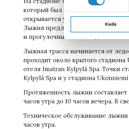
На стадионе Ukonniemi будет соор
который был сохранен с прошлой 
открывается уже в конце октября и
Kiellä
Лыжня предлагает традиционные ус
и прогулочные стили езды.
Лыжная трасса начинается от ледо
проходит около крытого стадиона 
отеля Imatran Kylpylä Spa. Точки с
Kylpylä Spa и у стадиона Ukonniemi 
Протяженность лыжни составляет о
часов утра до 10 часов вечера. В с
Техническое обслуживание лыжни п
часов утра.