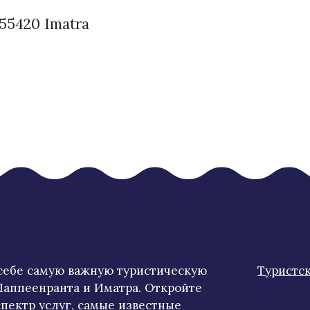
55420 Imatra
 себе самую важную туристическую
Туристс
аппеенранта и Иматра. Откройте
пектр услуг, самые известные