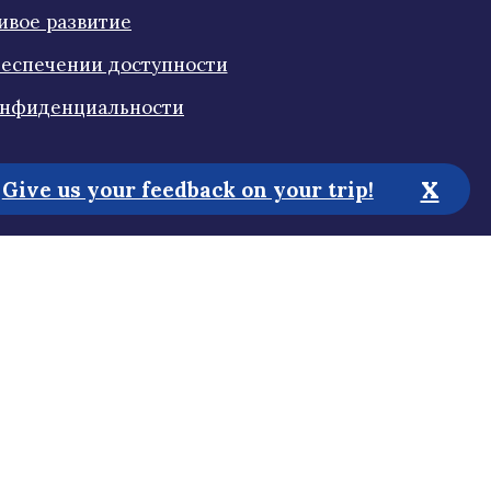
ивое развитие
еспечении доступности
онфиденциальности
x
Give us your feedback on your trip!
у