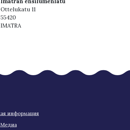
Imatran ensilumenlatu
Ottelukatu 11
55420
IMATRA
кая информация
Медиа