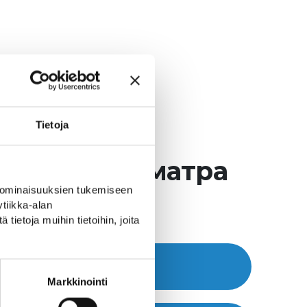
Tietoja
и города Иматра
 ominaisuuksien tukemiseen
tiikka-alan
ietoja muihin tietoihin, joita
www >>
Markkinointi