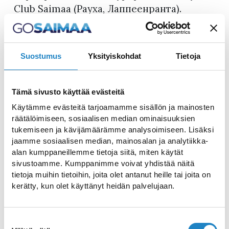
Club Saimaa (Рауха, Лаппеенранта).
Открытие парка состоялось летом 2013 г.
В парке найдутся развлечения для
Suostumus
Yksityiskohdat
Tietoja
посетителей любого возраста – как для
детей, так и взрослых. Кроме того, это
отличное место для проведения
Tämä sivusto käyttää evästeitä
корпоративных мероприятий. Добро
Käytämme evästeitä tarjoamamme sisällön ja mainosten
пожаловать в Angry Birds Activity Park
räätälöimiseen, sosiaalisen median ominaisuuksien
tukemiseen ja kävijämäärämme analysoimiseen. Lisäksi
всей семьей или в компании друзей и
jaamme sosiaalisen median, mainosalan ja analytiikka-
коллег!
alan kumppaneillemme tietoja siitä, miten käytät
sivustoamme. Kumppanimme voivat yhdistää näitä
Площадь парка составляет 2400 м2. На
tietoja muihin tietoihin, joita olet antanut heille tai joita on
первом этаже находится площадка для
kerätty, kun olet käyttänyt heidän palvelujaan.
малышей и зал-джунгли площадью 500
м2, предназначенный для детей
Suostumuksen
постарше. Здесь также расположен