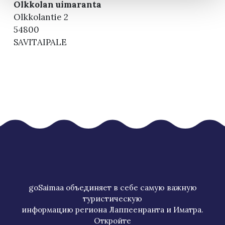
Olkkolan uimaranta
Olkkolantie 2
54800
SAVITAIPALE
goSaimaa объединяет в себе самую важную
туристическую
информацию региона Лаппеенранта и Иматра.
Откройте