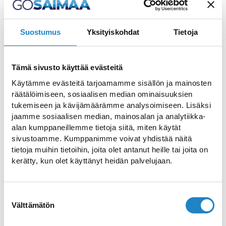
ПЛЯЖ ОЛККОЛА
Suostumus
Yksityiskohdat
Tietoja
Tämä sivusto käyttää evästeitä
Насладитесь отдыхом на
Käytämme evästeitä tarjoamamme sisällön ja mainosten
пляже Олккола всей
räätälöimiseen, sosiaalisen median ominaisuuksien
tukemiseen ja kävijämäärämme analysoimiseen. Lisäksi
семьей
jaamme sosiaalisen median, mainosalan ja analytiikka-
alan kumppaneillemme tietoja siitä, miten käytät
sivustoamme. Kumppanimme voivat yhdistää näitä
Мелководный пляж с большим пирсом,
tietoja muihin tietoihin, joita olet antanut heille tai joita on
лужайками, площадкой для пляжного
kerätty, kun olet käyttänyt heidän palvelujaan.
волейбола и раздевалками.
Suostumuksen
Välttämätön
valinta
www >>