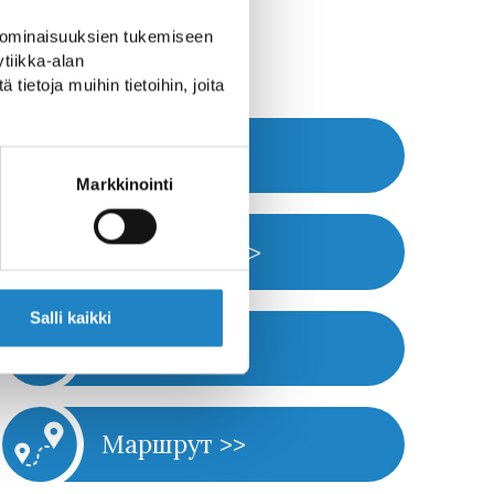
 ominaisuuksien tukemiseen
tiikka-alan
ietoja muihin tietoihin, joita
www >>
Markkinointi
Позвонить >>
Salli kaikki
e-mail >>
Маршрут >>