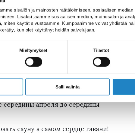
itä
порту Лаппеенранты
mme sisällön ja mainosten räätälöimiseen, sosiaalisen median
iseen. Lisäksi jaamme sosiaalisen median, mainosalan ja analy
, miten käytät sivustoamme. Kumppanimme voivat yhdistää näitä t
n kerätty, kun olet käyttänyt heidän palvelujaan.
ess Armaada вы найдете уникальную и
ек. Забронируйте сауну и любуйтесь
Mieltymykset
Tilastot
 скамеек в сауне!
едения вечеринок и празднования
 быть зарезервировано для групп до
Salli valinta
с середины апреля до середины
вать сауну в самом сердце гавани!