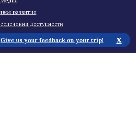
Медиа
ивое развитие
еспечении доступности
онфиденциальности
x
Give us your feedback on your trip!
у