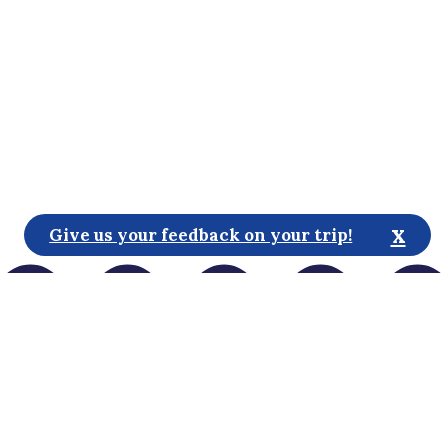
x
Give us your feedback on your trip!
goSaimaa объединяет в себе самую важную
туристическую
информацию региона Лаппеенранта и Иматра.