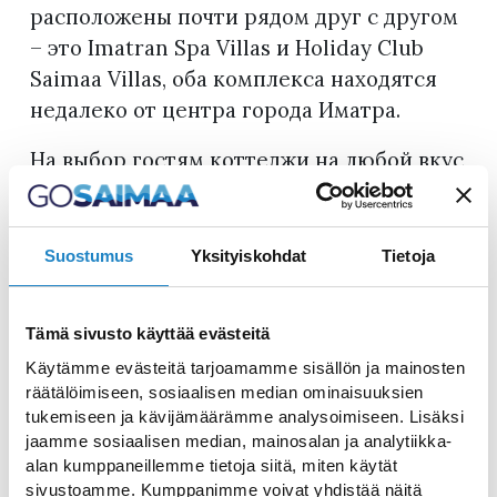
расположены почти рядом друг с другом
– это Imatran Spa Villas и Holiday Club
Saimaa Villas, оба комплекса находятся
недалеко от центра города Иматра.
На выбор гостям коттеджи на любой вкус
- маленькие домишки со всем
удобствами на одну или на несколько
семей, а также можете остановиться в
Suostumus
Yksityiskohdat
Tietoja
шикарных апартаментах люкс класса.
Если Вы остановились в коттедже,
Tämä sivusto käyttää evästeitä
принадлежащем одному из комплексов
Käytämme evästeitä tarjoamamme sisällön ja mainosten
отелей, то Вы можете посетить
räätälöimiseen, sosiaalisen median ominaisuuksien
великолепные аквапарки и спа
tukemiseen ja kävijämäärämme analysoimiseen. Lisäksi
процедуры, рестораны и различные
jaamme sosiaalisen median, mainosalan ja analytiikka-
alan kumppaneillemme tietoja siitä, miten käytät
развлечения для всей семьи.
sivustoamme. Kumppanimme voivat yhdistää näitä