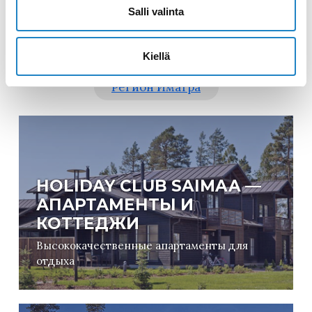
отдохнуть от всего.
Salli valinta
Все
Регион Лаппеенранта
Kiellä
Регион Иматра
HOLIDAY CLUB SAIMAA —
АПАРТАМЕНТЫ И
КОТТЕДЖИ
Высококачественные апартаменты для
отдыха