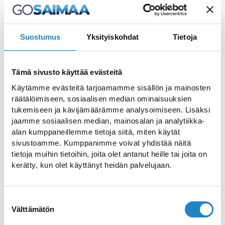
Suostumus
Yksityiskohdat
Tietoja
Tämä sivusto käyttää evästeitä
Käytämme evästeitä tarjoamamme sisällön ja mainosten
räätälöimiseen, sosiaalisen median ominaisuuksien
tukemiseen ja kävijämäärämme analysoimiseen. Lisäksi
jaamme sosiaalisen median, mainosalan ja analytiikka-
alan kumppaneillemme tietoja siitä, miten käytät
sivustoamme. Kumppanimme voivat yhdistää näitä
tietoja muihin tietoihin, joita olet antanut heille tai joita on
kerätty, kun olet käyttänyt heidän palvelujaan.
Suostumuksen
Välttämätön
valinta
Торговый Центр Galleria