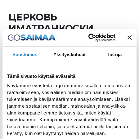
ЦЕРКОВЬ
ИМАТРАНКОСКИ
Suostumus
Yksityiskohdat
Tietoja
Церковь, построенная в
Tämä sivusto käyttää evästeitä
1950-х годах
Käytämme evästeitä tarjoamamme sisällön ja mainosten
räätälöimiseen, sosiaalisen median ominaisuuksien
Церковь Иматранкоски была достроена в
tukemiseen ja kävijämäärämme analysoimiseen. Lisäksi
jaamme sosiaalisen median, mainosalan ja analytiikka-
1954 году и освящена 31.10.1954. Здание
alan kumppaneillemme tietoja siitä, miten käytät
было спроектировано архитектором
sivustoamme. Kumppanimme voivat yhdistää näitä
Алексисом Линдквистом. В церкви,
tietoja muihin tietoihin, joita olet antanut heille tai joita on
kerätty, kun olet käyttänyt heidän palvelujaan.
помимо прочего, хранится бывший