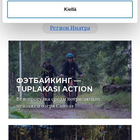
Kiellä
Все
Регион Лаппеенранта
Регион Иматра
ФЭТБАЙКИНГ —
TUPLAKASI ACTION
Велопрогулка среди потрясающих
пейзажей озера Саймаа