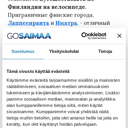
Финляндии
на велосипеде
.
Приграничные финские города,
Лаппеенранта
и
Иматра
, - отличный
вариант для такой поездки. Здесь
созданы все условия для велосипедистов.
В городах проложены удобные
Suostumus
Yksityiskohdat
Tietoja
велосипедные дорожки, по которым
можно перемещаться как в центре
города, так и на его окраинах, и даже из
Tämä sivusto käyttää evästeitä
одного города в другой.
Käytämme evästeitä tarjoamamme sisällön ja mainosten
räätälöimiseen, sosiaalisen median ominaisuuksien
Велосипеды можно арендовать в
tukemiseen ja kävijämäärämme analysoimiseen. Lisäksi
одном из пунктов проката.
Прокат
jaamme sosiaalisen median, mainosalan ja analytiikka-
alan kumppaneillemme tietoja siitä, miten käytät
велосипедов в
sivustoamme. Kumppanimme voivat yhdistää näitä
Лаппеенранте расположен в городской
tietoja muihin tietoihin, joita olet antanut heille tai joita on
гавани по адресу
Satamatie 11,
kerätty, kun olet käyttänyt heidän palvelujaan.