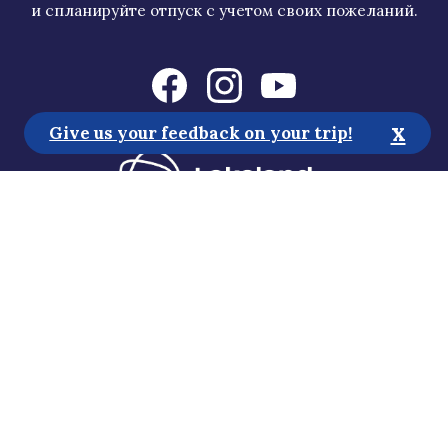
и спланируйте отпуск с учетом своих пожеланий.
x
Give us your feedback on your trip!
Туристская информация
Медиа
Устойчивое развитие
Положение об обеспечении доступности
Политика конфиденциальности