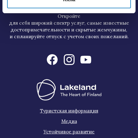
туристическую
информацию региона Лаппеенранта и Иматра.
Откройте
для себя широкий спектр услуг, самые известные
достопримечательности и скрытые жемчужины,
и спланируйте отпуск с учетом своих пожеланий.
Туристская информация
Медиа
Устойчивое развитие