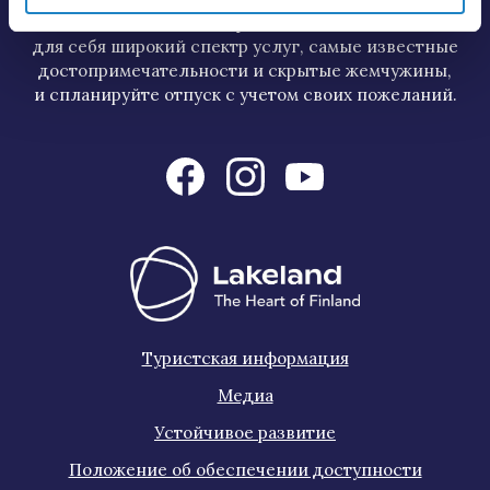
Откройте
для себя широкий спектр услуг, самые известные
достопримечательности и скрытые жемчужины,
и спланируйте отпуск с учетом своих пожеланий.
Туристская информация
Медиа
Устойчивое развитие
Положение об обеспечении доступности