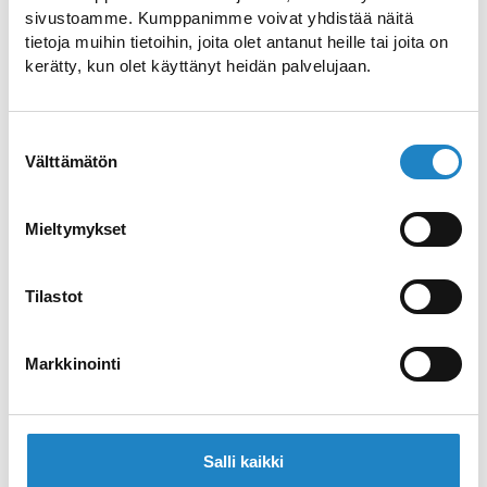
sivustoamme. Kumppanimme voivat yhdistää näitä
tietoja muihin tietoihin, joita olet antanut heille tai joita on
kerätty, kun olet käyttänyt heidän palvelujaan.
Тренажерный зал спорт-
арены Савитайпале
Suostumuksen
Välttämätön
valinta
Посетите универсальный тренажерный
зал в Савитайпале
Mieltymykset
Спортивные площадки в
Tilastot
Лаппеенранте
Markkinointi
Ознакомьтесь с тренажерными залами
на открытом воздухе в Лаппеенранте
Salli kaikki