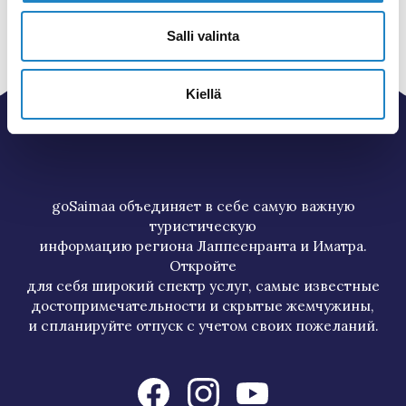
Salli valinta
Kiellä
goSaimaa объединяет в себе самую важную
туристическую
информацию региона Лаппеенранта и Иматра.
Откройте
для себя широкий спектр услуг, самые известные
достопримечательности и скрытые жемчужины,
и спланируйте отпуск с учетом своих пожеланий.