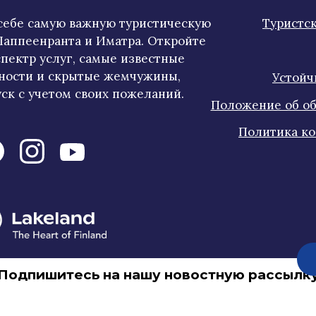
 себе самую важную туристическую
Туристс
аппеенранта и Иматра. Откройте
пектр услуг, самые известные
ности и скрытые жемчужины,
Устойч
ск с учетом своих пожеланий.
Положение об об
Политика к
Подпишитесь на нашу новостную рассылк