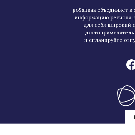
goSaimaa объединяет в
информацию региона Л
для себя широкий с
достопримечатель
и спланируйте отпу