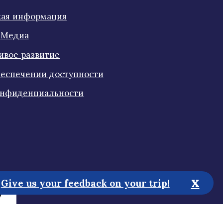
кая информация
Медиа
ивое развитие
еспечении доступности
онфиденциальности
x
Give us your feedback on your trip!
у