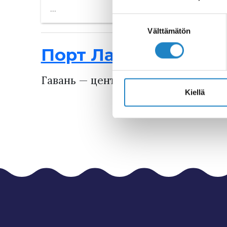
Suostumuksen
valinta
Välttämätön
Порт Лаппеенрант
Гавань — центр летней жизни Лап
Kiellä