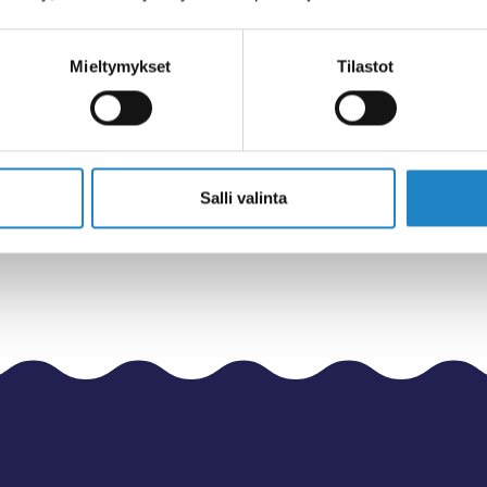
Mieltymykset
Tilastot
ы
пеенранты
Salli valinta