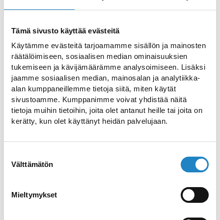
HAKU
Tämä sivusto käyttää evästeitä
Käytämme evästeitä tarjoamamme sisällön ja mainosten
räätälöimiseen, sosiaalisen median ominaisuuksien
tukemiseen ja kävijämäärämme analysoimiseen. Lisäksi
Парк для собак в
jaamme sosiaalisen median, mainosalan ja analytiikka-
Уконниеми
alan kumppaneillemme tietoja siitä, miten käytät
sivustoamme. Kumppanimme voivat yhdistää näitä
Огороженная территория для выгула
tietoja muihin tietoihin, joita olet antanut heille tai joita on
kerätty, kun olet käyttänyt heidän palvelujaan.
собак без поводка
Satamatie 6
Suostumuksen
Välttämätön
valinta
Кафе Satamatie 6, которое было выбрано
лучшим кафе Финляндии
Mieltymykset