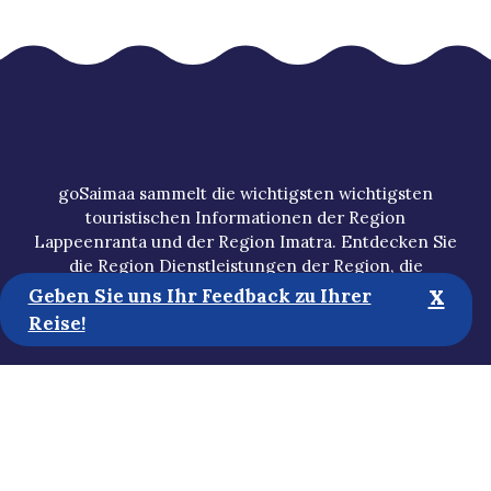
goSaimaa sammelt die wichtigsten wichtigsten
touristischen Informationen der Region
Lappeenranta und der Region Imatra. Entdecken Sie
die Region Dienstleistungen der Region, die
x
bekanntesten Sehenswürdigkeiten und verborgene
Geben Sie uns Ihr Feedback zu Ihrer
Juwelen und planen Sie Ihren eigenen Urlaub.
Reise!