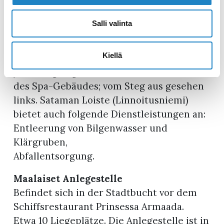
Kasino. Bojenliegeplatz, etwa 35
Liegeplätze. Serviceleistungen: Wasser-
Salli valinta
und Stromanschlüsse, Dusche, Sauna, WC
in den Räumlichkeiten des Lappeenranta
Kiellä
Spa von 9 bis 12 Uhr; zu anderen Zeiten WC
/ Waschgelegenheit am östlichen Ende
des Spa-Gebäudes; vom Steg aus gesehen
links. Sataman Loiste (Linnoitusniemi)
bietet auch folgende Dienstleistungen an:
Entleerung von Bilgenwasser und
Klärgruben,
Abfallentsorgung.
Maalaiset Anlegestelle
Befindet sich in der Stadtbucht vor dem
Schiffsrestaurant Prinsessa Armaada.
Etwa 10 Liegeplätze. Die Anlegestelle ist in