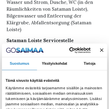
Wasser und Strom, Dusche, WC (in den
Räumlichkeiten von Sataman Loiste),
Bilgenwasser und Entleerung der
Klärgrube, Abfallentsorgung (Sataman
Loiste)
Sataman Loiste Servicestelle
Satamatie 9, Tel. +358 44 797 9110
Verkauf von Kraftstoffen, Bootszubehör,
Lebensmitteln, Café/Restaurant, Dusche,
Suostumus
Yksityiskohdat
Tietoja
WC, Wäscherei,
Sauna auf Bestellung, Entleerung von
Bilgenwasser und Fäkalientanks,
Tämä sivusto käyttää evästeitä
Abfallverwertung.
Käytämme evästeitä tarjoamamme sisällön ja mainosten
räätälöimiseen, sosiaalisen median ominaisuuksien
Fortress Guest Jetty
tukemiseen ja kävijämäärämme analysoimiseen. Lisäksi
jaamme sosiaalisen median, mainosalan ja analytiikka-
In der Nähe der City Bay Marina gelegen.