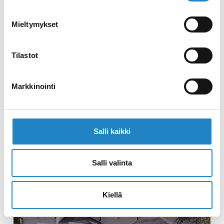
Mieltymykset
Tilastot
SPORTCAMP UND
Markkinointi
SPORTHERBERGE
Unterbringungsmöglichkeiten für Sportteams
und -gruppen
Salli kaikki
Salli valinta
Kiellä