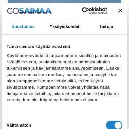
SAUNAFLOSS SISU
Suostumus
Yksityiskohdat
Tietoja
Unvergessliche Fahrten auf dem Saimaa-See
und einzigartige schwimmende
Tämä sivusto käyttää evästeitä
Übernachtungsmöglichkeiten
Käytämme evästeitä tarjoamamme sisällön ja mainosten
räätälöimiseen, sosiaalisen median ominaisuuksien
tukemiseen ja kävijämäärämme analysoimiseen. Lisäksi
jaamme sosiaalisen median, mainosalan ja analytiikka-
alan kumppaneillemme tietoja siitä, miten käytät
sivustoamme. Kumppanimme voivat yhdistää näitä
tietoja muihin tietoihin, joita olet antanut heille tai joita on
kerätty, kun olet käyttänyt heidän palvelujaan.
UKONLINNA HOSTEL
Suostumuksen
Unterkunft am Saimaa-See in Imatra
Välttämätön
valinta