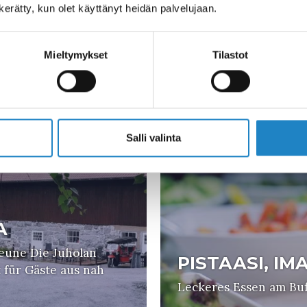
Y CLUB
(IMATRA SPA
n kerätty, kun olet käyttänyt heidän palvelujaan.
Erfüllt garantiert auc
Gourmets
Mieltymykset
Tilastot
Salli valinta
A
heune Die Juholan
PISTAASI, IM
t für Gäste aus nah
Leckeres Essen am Buff