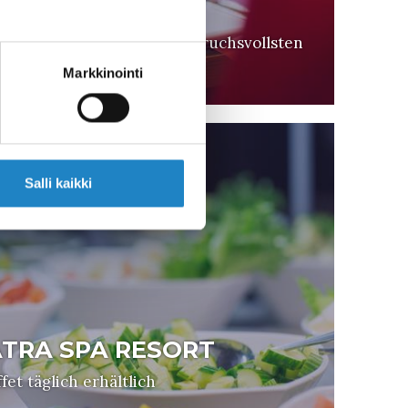
 RESORT)
h die Erwartungen der anspruchsvollsten
Markkinointi
Salli kaikki
ATRA SPA RESORT
et täglich erhältlich