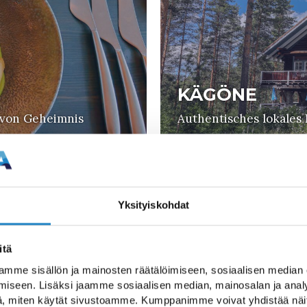
KÄGÖNE
 von Geheimnis
Authentisches lokales 
Yksityiskohdat
itä
mme sisällön ja mainosten räätälöimiseen, sosiaalisen median
iseen. Lisäksi jaamme sosiaalisen median, mainosalan ja analy
RESTAURANT 
, miten käytät sivustoamme. Kumppanimme voivat yhdistää näitä t