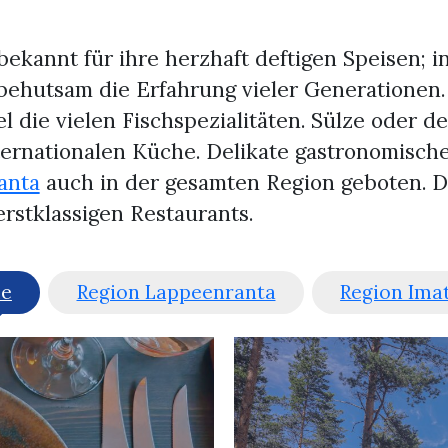
bekannt für ihre herzhaft deftigen Speisen; i
ehutsam die Erfahrung vieler Generationen. 
l die vielen Fischspezialitäten. Sülze oder de
rnationalen Küche. Delikate gastronomisch
anta
auch in der gesamten Region geboten. 
erstklassigen Restaurants.
le
Region Lappeenranta
Region Ima