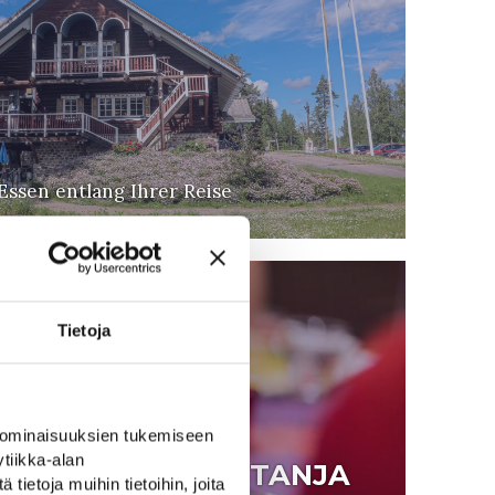
Essen entlang Ihrer Reise
Tietoja
 ominaisuuksien tukemiseen
tiikka-alan
À LA CARTE KASTANJA
ietoja muihin tietoihin, joita