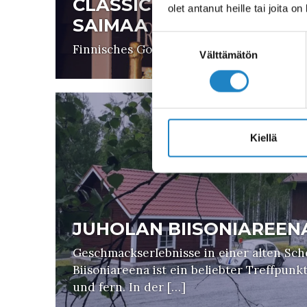
CLASSIC PIZZA, HOLIDA
olet antanut heille tai joita o
SAIMAA
Suostumuksen
Finnisches Gourmet-Pizza-Restaurant
valinta
Välttämätön
Kiellä
JUHOLAN BIISONIAREEN
Geschmackserlebnisse in einer alten Sc
Biisoniareena ist ein beliebter Treffpunk
und fern. In der […]