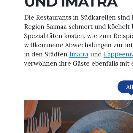
UND IMATRA
Die Restaurants in Südkarelien sind 
Region Saimaa schmort und köchelt b
Spezialitäten kosten, wie zum Beispie
willkommene Abwechslungen zur inte
in den Städten
Imatra
und
Lappeenr
verwöhnen ihre Gäste ebenfalls mit 
Al