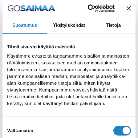
Spannung garantiert.
Im Inneren des
Angry Birds Aktivparks
Suostumus
Yksityiskohdat
Tietoja
tauchen Besucher in eine völlig neue Welt
ein. So ist es hier zum Beispiel möglich,
auf ein Weltall-Abenteuer zu gehen. Auf
Tämä sivusto käyttää evästeitä
zwei Etagen bietet der Angry Birds
Käytämme evästeitä tarjoamamme sisällön ja mainosten
räätälöimiseen, sosiaalisen median ominaisuuksien
Aktivpark all jenen jede Menge Spaß, die
tukemiseen ja kävijämäärämme analysoimiseen. Lisäksi
sich etwas Action wünschen. Der Park liegt
jaamme sosiaalisen median, mainosalan ja analytiikka-
im
Einkaufszentrum Capri
.
alan kumppaneillemme tietoja siitä, miten käytät
sivustoamme. Kumppanimme voivat yhdistää näitä
Im Park gibt es zum Beispiel eine BagJump
tietoja muihin tietoihin, joita olet antanut heille tai joita on
Sprungmatratze und einen Sprungturm,
kerätty, kun olet käyttänyt heidän palvelujaan.
einen Scooter-Bereich, ein unglaubliches
Laser-Labyrinth, ein Softball-
Suostumuksen
Kanonenschießspiel, eine interaktive
Välttämätön
valinta