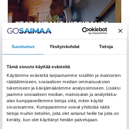
RESTAURANT HIRSIRANTA
Genießen Sie Köstlichkeiten in einer
wunderschönen Landschaft
Suostumus
Yksityiskohdat
Tietoja
Tämä sivusto käyttää evästeitä
Käytämme evästeitä tarjoamamme sisällön ja mainosten
räätälöimiseen, sosiaalisen median ominaisuuksien
tukemiseen ja kävijämäärämme analysoimiseen. Lisäksi
jaamme sosiaalisen median, mainosalan ja analytiikka-
HOLIDAY CLUB SAIMAAN
alan kumppaneillemme tietoja siitä, miten käytät
RAUHA
sivustoamme. Kumppanimme voivat yhdistää näitä
tietoja muihin tietoihin, joita olet antanut heille tai joita on
Das preisgekröntes Spa-Hotel und Resort
kerätty, kun olet käyttänyt heidän palvelujaan.