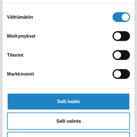
Suostumuksen
Välttämätön
valinta
Mieltymykset
Tilastot
IMATRA SPA RESORT
Das vielseitigste Spa-Hotel in Ostfinnland
Markkinointi
Salli kaikki
Salli valinta
REGION RAUHA UND