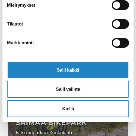
Mieltymykset
Tilastot
HUGOS RAUCHSAUNEN
Markkinointi
Atmosphärische Rauchsaunen in Rautjärvi
Salli kaikki
Salli valinta
Kiellä
SAIMAA BIKEPARK
Fahrradpark in Ruokolahti