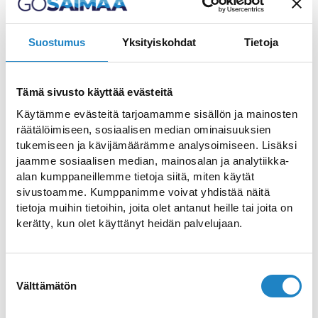
KARHUMÄKI PUMPTRACK
Suostumus
Yksityiskohdat
Tietoja
Pumptrack ganzjährig kostenlos verfügbar
Tämä sivusto käyttää evästeitä
Käytämme evästeitä tarjoamamme sisällön ja mainosten
räätälöimiseen, sosiaalisen median ominaisuuksien
tukemiseen ja kävijämäärämme analysoimiseen. Lisäksi
jaamme sosiaalisen median, mainosalan ja analytiikka-
alan kumppaneillemme tietoja siitä, miten käytät
sivustoamme. Kumppanimme voivat yhdistää näitä
SAVITAIPALE SKATEPARK
tietoja muihin tietoihin, joita olet antanut heille tai joita on
kerätty, kun olet käyttänyt heidän palvelujaan.
Entworfen und gebaut von lokalen
Enthusiasten
Suostumuksen
Välttämätön
valinta