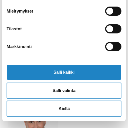
Natalja Zeleznjakova,
Mieltymykset
Marketing- und
Projektkoordinator
Tilastot
Tel +358 (0)40 772
8840
Markkinointi
natalja.zeleznjakova(at)gosaimaa.com
Salli kaikki
Salli valinta
Kiellä
Stefanie Talka,