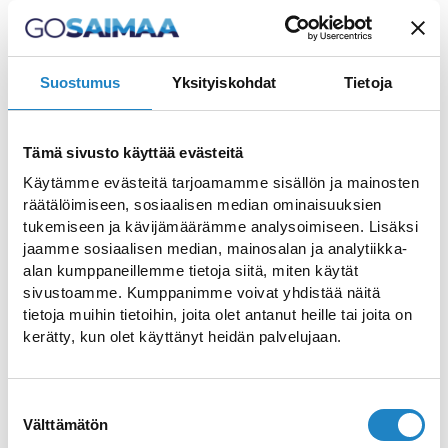
katja.vehvilainen(at)gosaimaa.com
Suostumus
Yksityiskohdat
Tietoja
Riina Helppi-Kurki,
Tämä sivusto käyttää evästeitä
Project manager
Käytämme evästeitä tarjoamamme sisällön ja mainosten
räätälöimiseen, sosiaalisen median ominaisuuksien
Tel +358 (0)40 845
tukemiseen ja kävijämäärämme analysoimiseen. Lisäksi
2857
jaamme sosiaalisen median, mainosalan ja analytiikka-
riina.helppi-
alan kumppaneillemme tietoja siitä, miten käytät
sivustoamme. Kumppanimme voivat yhdistää näitä
tietoja muihin tietoihin, joita olet antanut heille tai joita on
kurki(at)gosaimaa.com
kerätty, kun olet käyttänyt heidän palvelujaan.
Suostumuksen
Välttämätön
valinta