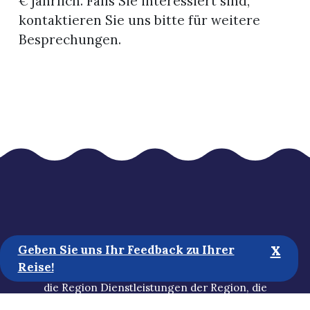
€ jährlich. Falls Sie interessiert sind,
kontaktieren Sie uns bitte für weitere
Besprechungen.
goSaimaa sammelt die wichtigsten wichtigsten
x
Geben Sie uns Ihr Feedback zu Ihrer
touristischen Informationen der Region
Reise!
Lappeenranta und der Region Imatra. Entdecken Sie
die Region Dienstleistungen der Region, die
bekanntesten Sehenswürdigkeiten und verborgene