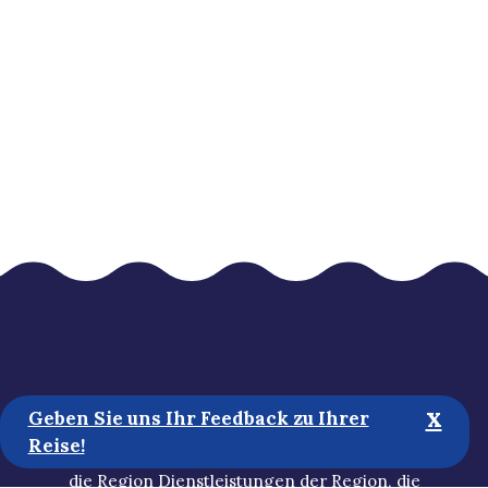
x
goSaimaa sammelt die wichtigsten wichtigsten
Geben Sie uns Ihr Feedback zu Ihrer
touristischen Informationen der Region
Reise!
Lappeenranta und der Region Imatra. Entdecken Sie
die Region Dienstleistungen der Region, die