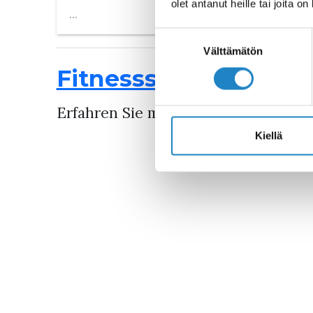
olet antanut heille tai joita o
Suostumuksen
valinta
Välttämätön
Fitnessstudios im Fr
Erfahren Sie mehr über die Fitnesss
Kiellä