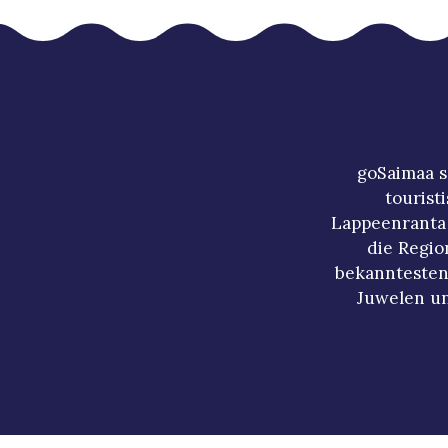
goSaimaa s
tourist
Lappeenranta 
die Regio
bekanntesten
Juwelen un