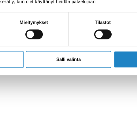
n kerätty, kun olet käyttänyt heidän palvelujaan.
Mieltymykset
Tilastot
eien in Lappeenranta
tudios im Freien in Lappeenranta
Salli valinta