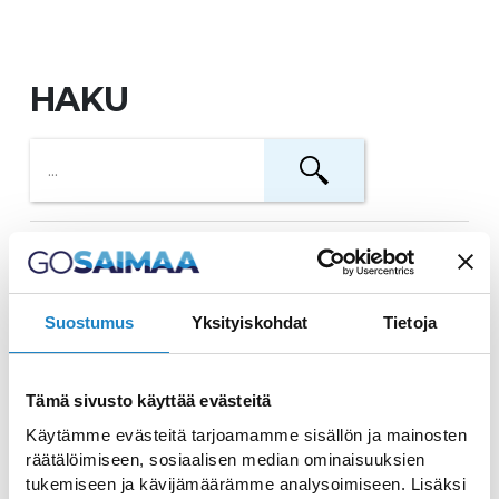
HAKU
Imatra erste Schnee Skiloipe
Skifahren auf echtem Schnee ab dem 15.
Suostumus
Yksityiskohdat
Tietoja
Oktober!
Tämä sivusto käyttää evästeitä
Angry Birds Activity Park
Käytämme evästeitä tarjoamamme sisällön ja mainosten
Ein Indoor-Aktivitätspark für die ganze
räätälöimiseen, sosiaalisen median ominaisuuksien
tukemiseen ja kävijämäärämme analysoimiseen. Lisäksi
Familie