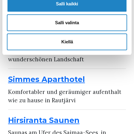
Genießen Sie einen erholsamen
Salli kaikki
Aufenthalt im Hotel Hirsiranta an den
malerischen Ufern des Saimaa-Sees
Salli valinta
Restaurant Hirsiranta
Kiellä
Genießen Sie Köstlichkeiten in einer
wunderschönen Landschaft
Simmes Aparthotel
Komfortabler und geräumiger aufenthalt
wie zu hause in Rautjärvi
Hirsiranta Saunen
Saunas am Ufer des Saimaa-Sees, in