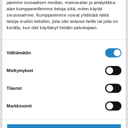
jaamme sosiaalisen median, mainosalan ja analytiikka-
alan kumppaneillemme tietoja siitä, miten käytät
sivustoamme. Kumppanimme voivat yhdistää näitä
Kummakivi Findling
tietoja muihin tietoihin, joita olet antanut heille tai joita on
kerätty, kun olet käyttänyt heidän palvelujaan.
Ein faszinierende Findling der auf einem
Rundhöcker steht
Suostumuksen
Välttämätön
valinta
Karting – Tuplakasi-Action
Go-Kart für alle Altersgruppen
Mieltymykset
Karhumäki Pumptrack
Tilastot
Pumptrack ganzjährig kostenlos verfügbar
Markkinointi
Hotel Hirsiranta