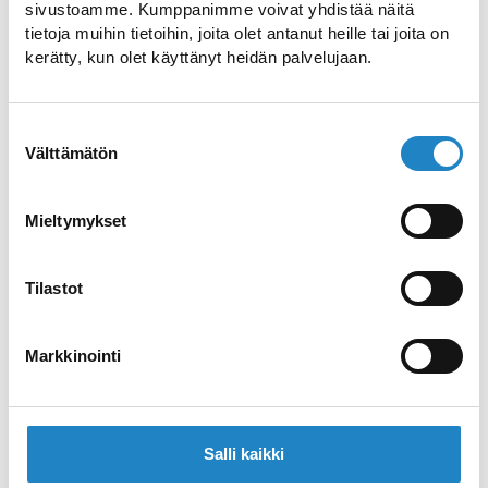
sivustoamme. Kumppanimme voivat yhdistää näitä
tietoja muihin tietoihin, joita olet antanut heille tai joita on
kerätty, kun olet käyttänyt heidän palvelujaan.
Schwimmhalle Imatra
Suostumuksen
Öffentliche Schwimmhalle von Imatra
Välttämätön
valinta
Schwimmhalle Lauritsala
Mieltymykset
25 Meter Pool mit 6 Schwimmbahnen
Tilastot
Schwimmhalle Lappeenranta
Markkinointi
Besuchen Sie die Schwimmhalle in
Lappeenranta
Salli kaikki