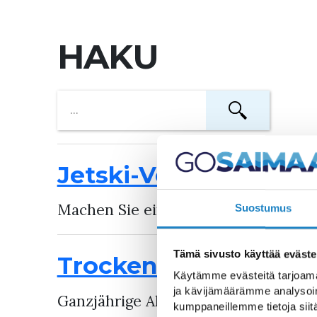
HAKU
Jetski-Verleih – Tupl
Machen Sie eine einstündige Fahrt o
Suostumus
Tämä sivusto käyttää eväste
Trockentauchanzug 
Käytämme evästeitä tarjoama
ja kävijämäärämme analysoim
Ganzjährige Aktivität für alle
kumppaneillemme tietoja siitä