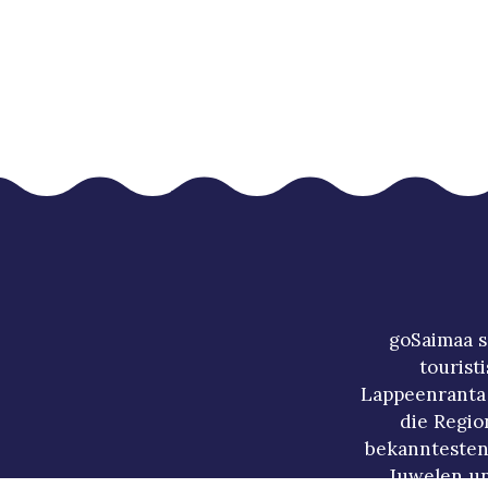
goSaimaa s
tourist
Lappeenranta 
die Regio
bekanntesten
Juwelen un