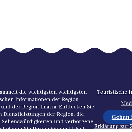
ammelt die wichtigsten wichtigsten
Touristische 
ischen Informationen der Region
Med
und der Region Imatra. Entdecken Sie
n Dienstleistungen der Region, die
Nachhal
Geben S
 Sehenswürdigkeiten und verborgene
Erklärung zur 
d planen Sie Ihren eigenen Urlaub.