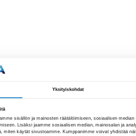
akasi-Action
der einen mehrtägigen Ausflug
Yksityiskohdat
itä
schwimmend – Tuplakasi-
mme sisällön ja mainosten räätälöimiseen, sosiaalisen median
iseen. Lisäksi jaamme sosiaalisen median, mainosalan ja analy
, miten käytät sivustoamme. Kumppanimme voivat yhdistää näitä t