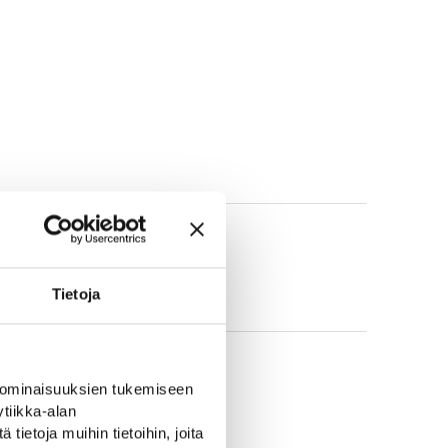
Tietoja
Action
 ominaisuuksien tukemiseen
tiikka-alan
ietoja muihin tietoihin, joita