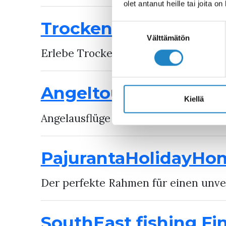
olet antanut heille tai joita o
Trockenanzug-Floate
Suostumuksen
valinta
Välttämätön
Erlebe Trockenanzug-Floaten auf dem
Angeltouren – Tuplak
Kiellä
Angelausflüge auf dem Saimaa-See
PajurantaHolidayHo
Der perfekte Rahmen für einen unve
SouthEast fishing Fi