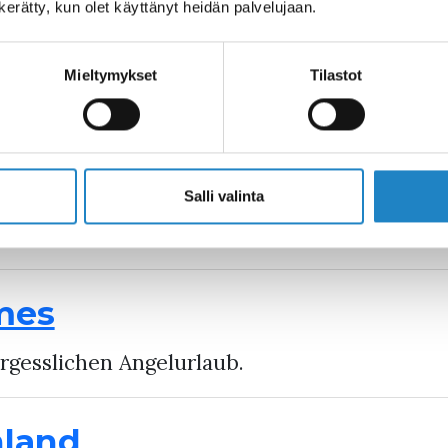
n kerätty, kun olet käyttänyt heidän palvelujaan.
n auf dem Vuoksi
Mieltymykset
Tilastot
 Vuoksi in Imatra.
asi-Action
Salli valinta
mes
rgesslichen Angelurlaub.
nland