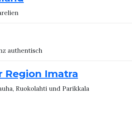
relien
nz authentisch
r Region Imatra
auha, Ruokolahti und Parikkala