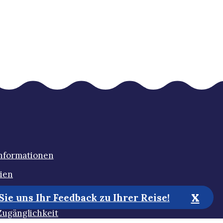
Informationen
ien
x
tigkeit
ie uns Ihr Feedback zu Ihrer Reise!
Zugänglichkeit