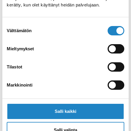
zugänglich ist.
kerätty, kun olet käyttänyt heidän palvelujaan.
Website (FIN) >>
Suostumuksen
Välttämätön
valinta
Telefon >>
Mieltymykset
Tilastot
E-Mail >>
Markkinointi
Navigation >>
Salli kaikki
Salli valinta