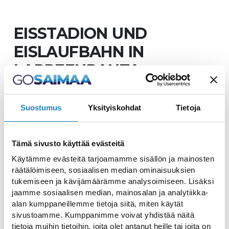
EISSTADION UND
EISLAUFBAHN IN
LAPPEENRANTA
Suostumus
Yksityiskohdat
Tietoja
Das Eisstadion liegt 2,5 km
Tämä sivusto käyttää evästeitä
vom Stadtzentrum entfernt
Käytämme evästeitä tarjoamamme sisällön ja mainosten
räätälöimiseen, sosiaalisen median ominaisuuksien
tukemiseen ja kävijämäärämme analysoimiseen. Lisäksi
Das Eisstadion von Lappeenranta liegt 2,5
jaamme sosiaalisen median, mainosalan ja analytiikka-
km vom Stadtzentrum entfernt. Es gibt
alan kumppaneillemme tietoja siitä, miten käytät
sivustoamme. Kumppanimme voivat yhdistää näitä
eine Eislaufbahn, die für die Öffentlichkeit
tietoja muihin tietoihin, joita olet antanut heille tai joita on