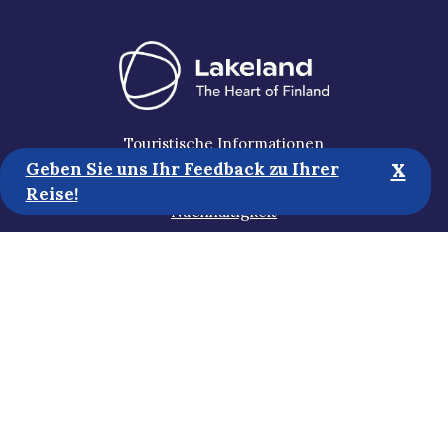
Touristische Informationen
x
Geben Sie uns Ihr Feedback zu Ihrer
Medien
Reise!
Nachhaltigkeit
Erklärung zur Zugänglichkeit
Datenschutzbestimmungen
Abonnieren Sie unseren Newsletter
Helfen Sie uns bei der Entwicklung
der Website!