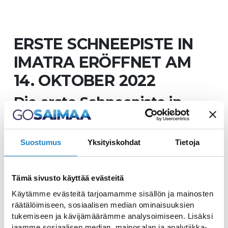
ERSTE SCHNEEPISTE IN
IMATRA ERÖFFNET AM
14. OKTOBER 2022
Die erste Schneepiste in
Imatra wird in diesem
Herbst zu Beginn der
Suostumus
Yksityiskohdat
Tietoja
Herbstferien für Schulen in
Südfinnland am 14. Oktober
eröffnet. Die erste
Tämä sivusto käyttää evästeitä
Schneepiste wird aus
Käytämme evästeitä tarjoamamme sisällön ja mainosten
räätälöimiseen, sosiaalisen median ominaisuuksien
Schnee gebaut, der im
tukemiseen ja kävijämäärämme analysoimiseen. Lisäksi
jaamme sosiaalisen median, mainosalan ja analytiikka-