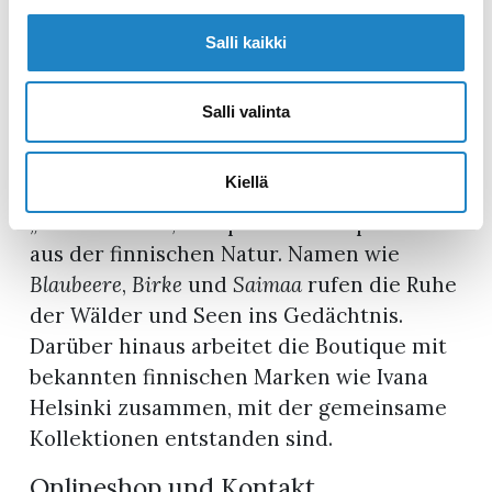
neue Ideen ein, sodass das Sortiment
frisch und aktuell bleibt.
Salli kaikki
Von der Natur inspiriert – und starke
Salli valinta
Partnerschaften
Die Produktlinien der Galleria
Kiellä
Kääntöpoiju, wie zum Beispiel
„Naturschätze“
, schöpfen ihre Inspiration
aus der finnischen Natur. Namen wie
Blaubeere
,
Birke
und
Saimaa
rufen die Ruhe
der Wälder und Seen ins Gedächtnis.
Darüber hinaus arbeitet die Boutique mit
bekannten finnischen Marken wie Ivana
Helsinki zusammen, mit der gemeinsame
Kollektionen entstanden sind.
Onlineshop und Kontakt