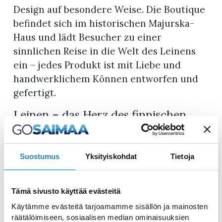
Design auf besondere Weise. Die Boutique
befindet sich im historischen Majurska-
Haus und lädt Besucher zu einer
sinnlichen Reise in die Welt des Leinens
ein – jedes Produkt ist mit Liebe und
handwerklichem Können entworfen und
gefertigt.
Leinen – das Herz des finnischen
Zuhauses
Das Sortiment der Galleria Kääntöpoiju ist
Suostumus
Yksityiskohdat
Tietoja
eine Hommage an Leinen – ein Material,
das seit Jahrhunderten Teil des finnischen
Alltags ist. Die Produkte der Boutique –
Tämä sivusto käyttää evästeitä
darunter Bettbezüge, Bademäntel,
Käytämme evästeitä tarjoamamme sisällön ja mainosten
Saunakissen und Küchentücher – werden
räätälöimiseen, sosiaalisen median ominaisuuksien