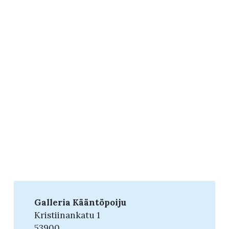
Galleria Kääntöpoiju
Kristiinankatu 1
53900