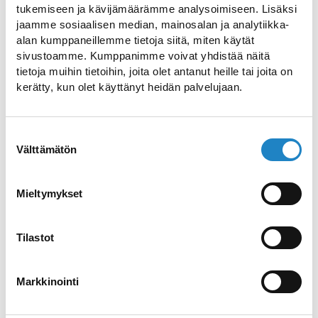
in Lappeenranta von Hand gefertigt, viele
tukemiseen ja kävijämäärämme analysoimiseen. Lisäksi
jaamme sosiaalisen median, mainosalan ja analytiikka-
davon auch handbedruckt. Leinen ist
alan kumppaneillemme tietoja siitä, miten käytät
antibakteriell, atmungsaktiv und wird mit
sivustoamme. Kumppanimme voivat yhdistää näitä
der Zeit immer weicher – die perfekte
tietoja muihin tietoihin, joita olet antanut heille tai joita on
kerätty, kun olet käyttänyt heidän palvelujaan.
Wahl für den Alltag oder als Geschenk.
Leenas Leinenparadies
Suostumuksen
Leena, die Gründerin und Seele der
Välttämätön
valinta
Boutique, hat im Laufe der Jahre ein
breites und vielfältiges Produktsortiment
Mieltymykset
entwickelt, das ihre Leidenschaft für
Leinen widerspiegelt. Als Designerin,
Tilastot
Handwerkerin und kreative Ideengeberin
hinterlässt sie ihre persönliche
Markkinointi
Handschrift in jedem einzelnen Stück.
Leena blickt stets nach vorn und bringt