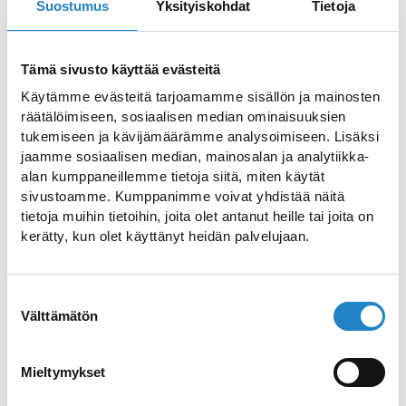
sofort wohl. Aava ist eine ausgezeichnete
Suostumus
Yksityiskohdat
Tietoja
Wahl für Urlaubsgäste, Geschäftsreisende
sowie Gruppen und Sportteams, die eine
Tämä sivusto käyttää evästeitä
praktische Unterkunft in ruhiger, aber
Käytämme evästeitä tarjoamamme sisällön ja mainosten
aktiver Umgebung schätzen.
räätälöimiseen, sosiaalisen median ominaisuuksien
tukemiseen ja kävijämäärämme analysoimiseen. Lisäksi
Die Zimmer sind sauber, funktional und
jaamme sosiaalisen median, mainosalan ja analytiikka-
komfortabel und auf erholsamen Schlaf
alan kumppaneillemme tietoja siitä, miten käytät
sivustoamme. Kumppanimme voivat yhdistää näitä
sowie entspannte Aufenthalte ausgelegt.
tietoja muihin tietoihin, joita olet antanut heille tai joita on
Jedes Zimmer verfügt über hochwertige
kerätty, kun olet käyttänyt heidän palvelujaan.
Betten, kostenloses WLAN und alles, was
man für einen angenehmen Aufenthalt
Suostumuksen
benötigt. Der Tag beginnt mit einem
Välttämätön
valinta
reichhaltigen Frühstück im
Hotelrestaurant, das im Sommer auch auf
Mieltymykset
der Terrasse an der frischen Luft
genossen werden kann.