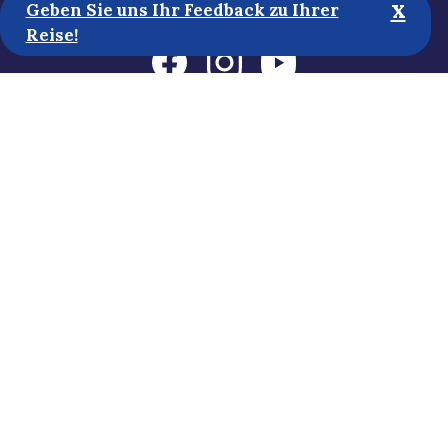
x
Geben Sie uns Ihr Feedback zu Ihrer
Reise!
Touristische Informationen
Medien
Nachhaltigkeit
Erklärung zur Zugänglichkeit
Datenschutzbestimmungen
Abonnieren Sie unseren Newsletter