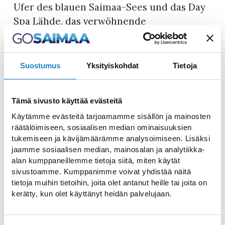
Ufer des blauen Saimaa-Sees und das Day
Spa Lähde, das verwöhnende
Behandlungen anbietet, runden einen
angenehmen und unvergesslichen
Aufenthalt ab.
Suostumus
Yksityiskohdat
Tietoja
Lappeenranta hat eine lange und reiche
Tradition von Spas. Das im Hafen von
Tämä sivusto käyttää evästeitä
Lappeenranta gelegene Lappeenranta Spa
Käytämme evästeitä tarjoamamme sisällön ja mainosten
wurde im 19. Jahrhundert gegründet und
räätälöimiseen, sosiaalisen median ominaisuuksien
tukemiseen ja kävijämäärämme analysoimiseen. Lisäksi
das heutige Spa-Gebäude wurde 1912
jaamme sosiaalisen median, mainosalan ja analytiikka-
fertiggestellt. Seit seiner Gründung war
alan kumppaneillemme tietoja siitä, miten käytät
das Bad eine Sommerfrische für russische
sivustoamme. Kumppanimme voivat yhdistää näitä
tietoja muihin tietoihin, joita olet antanut heille tai joita on
Aristokraten und öffnete erst in den
kerätty, kun olet käyttänyt heidän palvelujaan.
1970er Jahren ganzjährig seine Türen.
Heute dient es als Day Spa Lähde, das