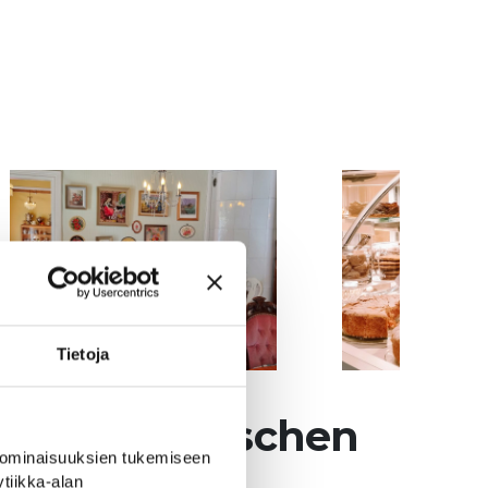
Tietoja
 der historischen
 ominaisuuksien tukemiseen
tiikka-alan