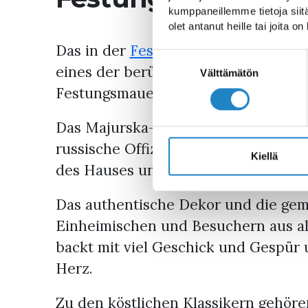
kumppaneillemme tietoja siitä
olet antanut heille tai joita o
Das in der
Festung von Lappeenrant
Suostumuksen
eines der berühmtesten Cafés in La
valinta
Välttämätön
Festungsmauern und üppigen Bäume
Das Majurska-Haus wurde Mitte des 1
russische Offiziersfamilien erbaut.
Kiellä
des Hauses unzählige Geschichten a
Das authentische Dekor und die gem
Einheimischen und Besuchern aus all
backt mit viel Geschick und Gespür 
Herz.
Zu den köstlichen Klassikern gehör