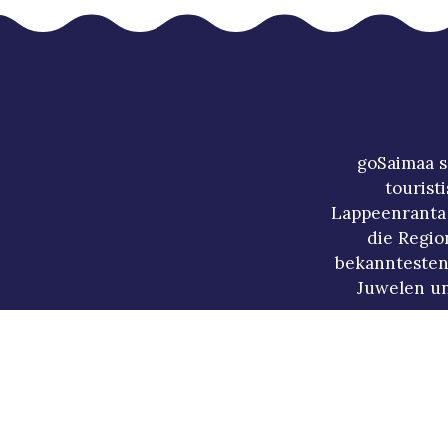
goSaimaa s
tourist
Lappeenranta 
die Regio
bekanntesten
Juwelen un