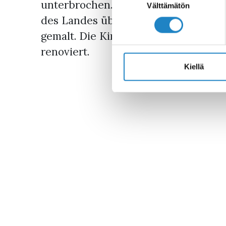
unterbrochen. Als Finnland unabhäng
valinta
Välttämätön
des Landes über. Ilmari Launis hat d
gemalt. Die Kirche von Lappeenranta
renoviert.
Kiellä