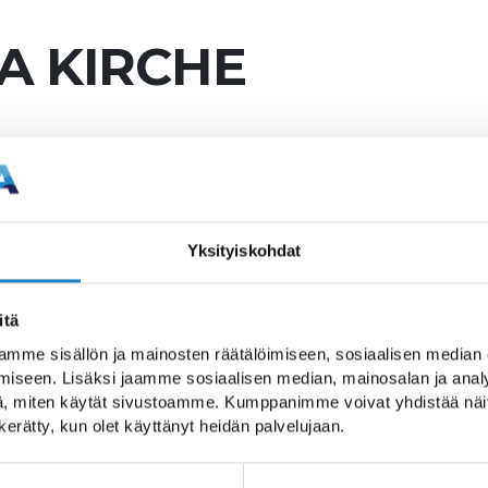
A KIRCHE
che am Nikolai-Damm g
Yksityiskohdat
itä
im Jahr 1924 eingeweiht und ihrer
mme sisällön ja mainosten räätälöimiseen, sosiaalisen median
se rote Backsteinkirche wurde
iseen. Lisäksi jaamme sosiaalisen median, mainosalan ja analy
n entworfen. Der Akademiker Georg
, miten käytät sivustoamme. Kumppanimme voivat yhdistää näitä t
nd mit dem Bau wurde bereits im Jahr
n kerätty, kun olet käyttänyt heidän palvelujaan.
ltkriegs wurden die Bauarbeiten