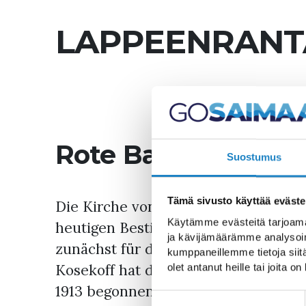
LAPPEENRANT
Rote Backsteinkir
Suostumus
Tämä sivusto käyttää eväste
Die Kirche von Lappeenranta wurde 
Käytämme evästeitä tarjoama
heutigen Bestimmung übergeben. Die
ja kävijämäärämme analysoim
zunächst für die russische Garniso
kumppaneillemme tietoja siitä
Kosekoff hat die Kirche entworfen u
olet antanut heille tai joita o
1913 begonnen. Wegen des Ersten We
Suostumuksen