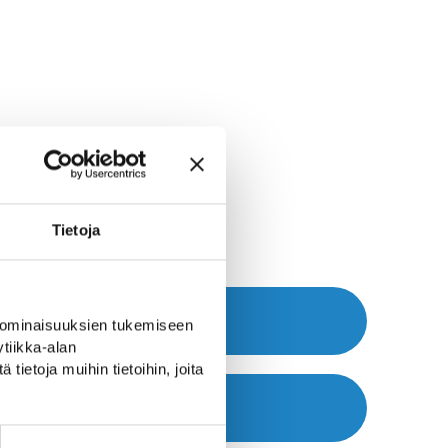
elegen
Tietoja
Website >>
 ominaisuuksien tukemiseen
tiikka-alan
ietoja muihin tietoihin, joita
Telefon >>