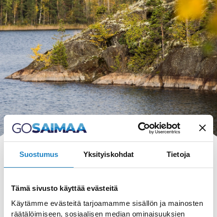
Suostumus
Yksityiskohdat
Tietoja
Tämä sivusto käyttää evästeitä
LIIKENNE ETELÄPÄÄ
Käytämme evästeitä tarjoamamme sisällön ja mainosten
räätälöimiseen, sosiaalisen median ominaisuuksien