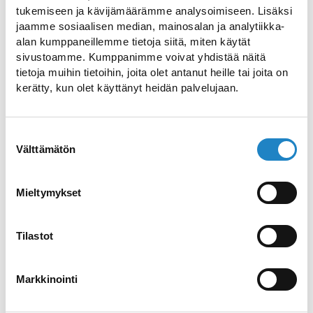
tukemiseen ja kävijämäärämme analysoimiseen. Lisäksi
jaamme sosiaalisen median, mainosalan ja analytiikka-
Zuverlässige und
alan kumppaneillemme tietoja siitä, miten käytät
sivustoamme. Kumppanimme voivat yhdistää näitä
professionelle
tietoja muihin tietoihin, joita olet antanut heille tai joita on
Transportdienstleistungen
kerätty, kun olet käyttänyt heidän palvelujaan.
Liikenne O. Eteläpää Oy
ist ein in
Savitaipale ansässiges Unternehmen, das
Suostumuksen
Välttämätön
valinta
sich auf Charterverkehr spezialisiert hat.
Das Unternehmen betreibt eine Flotte von
acht Bussen und bietet Transportdienste
Mieltymykset
in ganz Finnland und Europa an. Neben
dem Transportgeschäft fungiert Eteläpää
Tilastot
auch als Reisebüro, wodurch die
Reiseplanung einfach und unkompliziert
Markkinointi
wird. Das Reiseangebot ist bequem auf der
Website des Unternehmens zu finden.