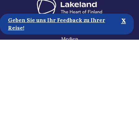
x
Geben Sie uns Ihr Feedback zu Ihrer
Reise!
Touristische Informationen
Medien
Nachhaltigkeit
Erklärung zur Zugänglichkeit
Datenschutzbestimmungen
Abonnieren Sie unseren Newsletter
Helfen Sie uns bei der Entwicklung
der Website!