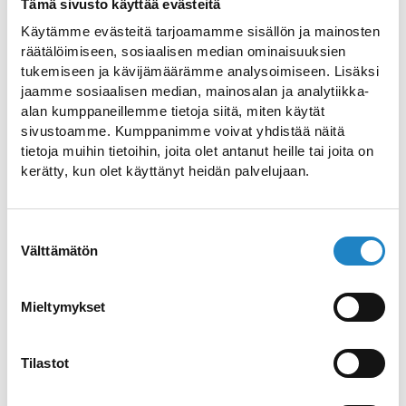
Tämä sivusto käyttää evästeitä
1700-1800 von Mühlen nutzbar gemacht
Käytämme evästeitä tarjoamamme sisällön ja mainosten
wurde.
räätälöimiseen, sosiaalisen median ominaisuuksien
tukemiseen ja kävijämäärämme analysoimiseen. Lisäksi
Die sauberen Stromschnellen fließen
jaamme sosiaalisen median, mainosalan ja analytiikka-
heute auf natürliche Weise vom Kuolimo-
alan kumppaneillemme tietoja siitä, miten käytät
See in den Saimaa-See und sind eine klare
sivustoamme. Kumppanimme voivat yhdistää näitä
tietoja muihin tietoihin, joita olet antanut heille tai joita on
und attraktive Sehenswürdigkeit in
kerätty, kun olet käyttänyt heidän palvelujaan.
Südfinnland. Ein Rückstau auf der unteren
Seite der Stromschnellen bleibt über
einen großen Bereich ungefroren und
Suostumuksen
Välttämätön
valinta
nicht selten kann man einen kleinen Vogel
aus dem Norden, die
Weißkehlwasseramsel, beobachten, die
Mieltymykset
den Winter entlang der Stromschnellen
verbringt.
Tilastot
In der Landschaft von Partakoski befindet