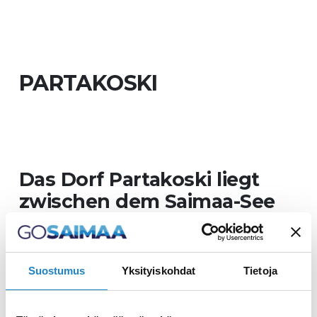
PARTAKOSKI
Das Dorf Partakoski liegt
zwischen dem Saimaa-See
und dem Kuolimo-See
Das Dorf verfügt über zwei
Suostumus
Yksityiskohdat
Tietoja
Stromschnellen, Partakoski und
Kärnäkoski, deren Kraft in den Jahren