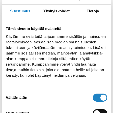
können.
Suostumus
Yksityiskohdat
Tietoja
Das vielfältige Angebot an Aktivitäten in
Ukonniemi-Rauha sorgt dafür, dass Sie
Tämä sivusto käyttää evästeitä
sich länger amüsieren können. Wir bieten
Abenteuer- und Aktivitätsparks,
Käytämme evästeitä tarjoamamme sisällön ja mainosten
räätälöimiseen, sosiaalisen median ominaisuuksien
Bowlingbahnen, verschiedene
tukemiseen ja kävijämäärämme analysoimiseen. Lisäksi
Programmangebote und
jaamme sosiaalisen median, mainosalan ja analytiikka-
Ausrüstungsverleihe, Saimaa-Geopark-
alan kumppaneillemme tietoja siitä, miten käytät
sivustoamme. Kumppanimme voivat yhdistää näitä
Standorte, ein ausgedehntes Netz von
tietoja muihin tietoihin, joita olet antanut heille tai joita on
Wanderwegen und Langlaufloipen sowie
kerätty, kun olet käyttänyt heidän palvelujaan.
Rastplätze in der Saimaa-
Küstenlandschaft, die eine einzigartige
Suostumuksen
Plattform für Outdoor-Aktivitäten
Välttämätön
valinta
darstellen. Und wozu die Eile, wenn Sie
Ihre Erfahrungen erweitern und Ihre