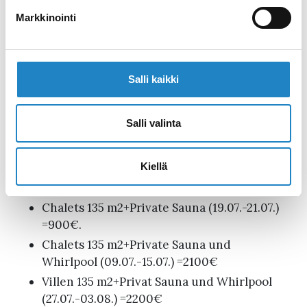
LAN, die bequemen Matratzen, den
Markkinointi
Kundendienst des Eigentümers und die
Rabatte für diejenigen, die mehrmals
kommen.
Salli kaikki
Chalets 135 m2 + Private Sauna
(28.06.-30.06.) =900€.
Salli valinta
Chalets 135 m2 + Privat Sauna (03.07.-10.07.)
=1800€.
Kiellä
Chalets 135 m2+Private Sauna (05.07.-07.07.)
=900€.
Chalets 135 m2+Private Sauna (19.07.-21.07.)
=900€.
Chalets 135 m2+Private Sauna und
Whirlpool (09.07.-15.07.) =2100€
Villen 135 m2+Privat Sauna und Whirlpool
(27.07.-03.08.) =2200€