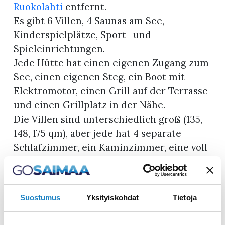
Ruokolahti
entfernt.
Es gibt 6 Villen, 4 Saunas am See,
Kinderspielplätze, Sport- und
Spieleinrichtungen.
Jede Hütte hat einen eigenen Zugang zum
See, einen eigenen Steg, ein Boot mit
Elektromotor, einen Grill auf der Terrasse
und einen Grillplatz in der Nähe.
Die Villen sind unterschiedlich groß (135,
148, 175 qm), aber jede hat 4 separate
Schlafzimmer, ein Kaminzimmer, eine voll
ausgestattete Küche mit Esszimmer, eine
elektrische Sauna in der Villa und eine
Strandsauna in der Nähe.
Suostumus
Yksityiskohdat
Tietoja
Einige der Strandsaunen verfügen über
eine Terrasse mit einem Grundstück, das