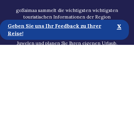
goSaimaa sammelt die wichtigsten wichtigsten
touristischen Informationen der Region
x
Lappeenranta und der Region Imatra. Entdecken Sie
Geben Sie uns Ihr Feedback zu Ihrer
die Region Dienstleistungen der Region, die
Reise!
bekanntesten Sehenswürdigkeiten und verborgene
Juwelen und planen Sie Ihren eigenen Urlaub.
Touristische Informationen
Medien