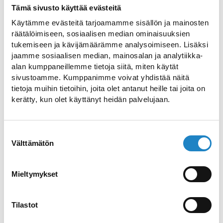
das ganze Jahr über genutzt werden kann.
Tämä sivusto käyttää evästeitä
Wir stellen unseren Gästen kostenlos
Käytämme evästeitä tarjoamamme sisällön ja mainosten
Brennholz für den Kamin, den Grill und
räätälöimiseen, sosiaalisen median ominaisuuksien
tukemiseen ja kävijämäärämme analysoimiseen. Lisäksi
die Sauna, Gas für den Terrassengrill und
jaamme sosiaalisen median, mainosalan ja analytiikka-
anderes zur Verfügung.
alan kumppaneillemme tietoja siitä, miten käytät
In den wärmeren Jahreszeiten können Sie
sivustoamme. Kumppanimme voivat yhdistää näitä
tietoja muihin tietoihin, joita olet antanut heille tai joita on
auch Fahrräder benutzen, Tischtennis,
kerätty, kun olet käyttänyt heidän palvelujaan.
Volleyball und Fußball spielen - ohne
Aufpreis.
Die Ferienhäuser wurden zwischen 2021
Suostumuksen
Välttämätön
valinta
und 2022 renoviert: Saunaofen, neue
Terrassen, neue
Wasseraufbereitungsanlage, neue Stege
Mieltymykset
vor jeder Villa, renovierte Rasenflächen für
Kinder und Sportplätze usw.
Tilastot
Unsere Gäste schätzten auch das gute W-