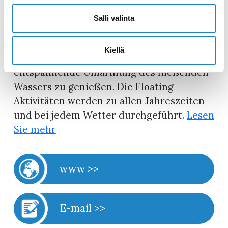
Varpasaari und im Sommer vor dem
Salli valinta
Restaurant Sula
(Puomikuja 4, Imatra).
Das Floating auf dem Fluss Vuoksi in
Kiellä
Imatra bietet Ihnen die Möglichkeit, die
entspannende Umarmung des fließenden
Wassers zu genießen. Die Floating-
Aktivitäten werden zu allen Jahreszeiten
und bei jedem Wetter durchgeführt.
Lesen
Sie mehr
www >>
E-mail >>