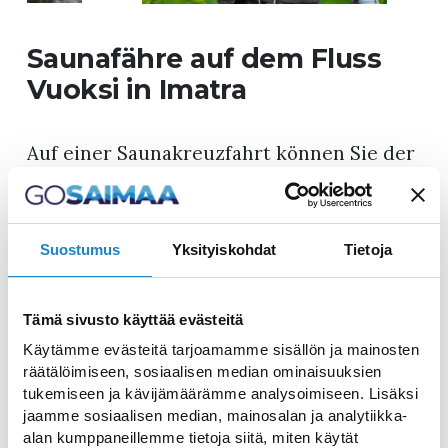
Saunafähre auf dem Fluss
Vuoksi in Imatra
Auf einer Saunakreuzfahrt können Sie der
Hektik des Alltags entfliehen. Die
Saunafähre-Imatra bietet Ihnen und Ihren
Freunden einen einzigartigen Rahmen für
Suostumus
Yksityiskohdat
Tietoja
Entspannung inmitten des schönen
Flusses Vuoksi in der Stadt Imatra.
Saunafahrten werden das ganze Jahr über
Tämä sivusto käyttää evästeitä
auf Anfrage organisiert. Auf den
Käytämme evästeitä tarjoamamme sisällön ja mainosten
räätälöimiseen, sosiaalisen median ominaisuuksien
Saunakreuzfahrten mit vollem Service
tukemiseen ja kävijämäärämme analysoimiseen. Lisäksi
können Sie sich ganz auf Ihre
jaamme sosiaalisen median, mainosalan ja analytiikka-
Entspannung konzentrieren, während sich
alan kumppaneillemme tietoja siitä, miten käytät