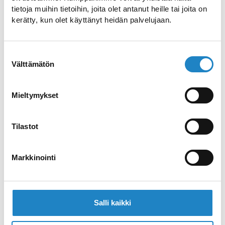
tietoja muihin tietoihin, joita olet antanut heille tai joita on
Eisbahnen und einer Kunsteisbahn im
kerätty, kun olet käyttänyt heidän palvelujaan.
Freien, die von der Stadt Lappeenranta
unterhalten wird.
Suostumuksen
Välttämätön
valinta
Website >>
Mieltymykset
Telefon >>
Tilastot
E-Mail >>
Markkinointi
Navigation >>
Salli kaikki