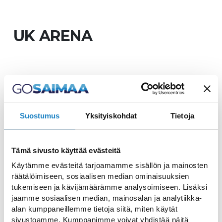
UK ARENA
Eissportarena in der Nähe
des Zentrums von
Suostumus
Yksityiskohdat
Tietoja
Lappeenranta
Tämä sivusto käyttää evästeitä
Genießen Sie Eishockey, Eiskunstlauf und
Käytämme evästeitä tarjoamamme sisällön ja mainosten
räätälöimiseen, sosiaalisen median ominaisuuksien
all die anderen Eissportarten das ganze
tukemiseen ja kävijämäärämme analysoimiseen. Lisäksi
Jahr über in Lappeenranta. Die UK Arena
jaamme sosiaalisen median, mainosalan ja analytiikka-
befindet sich im Rennpark von
alan kumppaneillemme tietoja siitä, miten käytät
Lappeenranta, direkt neben zwei
sivustoamme. Kumppanimme voivat yhdistää näitä