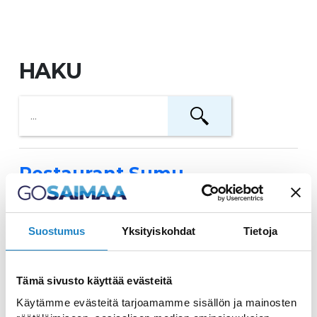
HAKU
Restaurant Sumu
Überraschendes Essen mit einem Hauch
von Geheimnis
Suostumus
Yksityiskohdat
Tietoja
Festung von Taavetti
Tämä sivusto käyttää evästeitä
Festung aus dem 18. Jahrhundert in
Käytämme evästeitä tarjoamamme sisällön ja mainosten