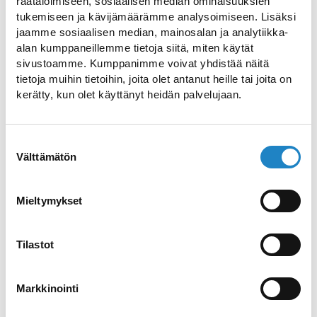
Luumäki
räätälöimiseen, sosiaalisen median ominaisuuksien
tukemiseen ja kävijämäärämme analysoimiseen. Lisäksi
jaamme sosiaalisen median, mainosalan ja analytiikka-
Saimaa Kanal Route nach
alan kumppaneillemme tietoja siitä, miten käytät
sivustoamme. Kumppanimme voivat yhdistää näitä
Nuijamaa
tietoja muihin tietoihin, joita olet antanut heille tai joita on
kerätty, kun olet käyttänyt heidän palvelujaan.
Genießen Sie die atemberaubende
historische Aussicht
Suostumuksen
Välttämätön
valinta
Die Saimaa Archipel Route
Die Saimaa Archipelago Route führt
Mieltymykset
Radfahrer zu den beeindruckenden
Landschaften des Saimaa Sees
Tilastot
Schwimmende Sauna von
Markkinointi
Lappeenranta