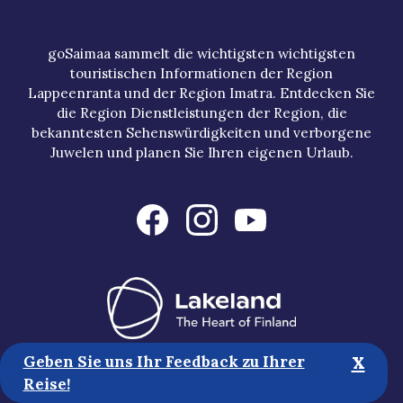
goSaimaa sammelt die wichtigsten wichtigsten
touristischen Informationen der Region
Lappeenranta und der Region Imatra. Entdecken Sie
die Region Dienstleistungen der Region, die
bekanntesten Sehenswürdigkeiten und verborgene
Juwelen und planen Sie Ihren eigenen Urlaub.
x
Geben Sie uns Ihr Feedback zu Ihrer
Touristische Informationen
Reise!
Medien