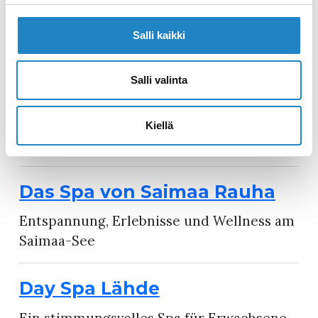
Schwimmende Sauna, die vom Hafen von
Salli kaikki
Lappeenranta aus betrieben wird
Salli valinta
Säräpirtti Kippurasarvi
Lammbraten nach einer tausendjährigen
Kiellä
Tradition zubereitet
Das Spa von Saimaa Rauha
Entspannung, Erlebnisse und Wellness am
Saimaa-See
Day Spa Lähde
Ein stimmungsvolles Spa für Erwachsene