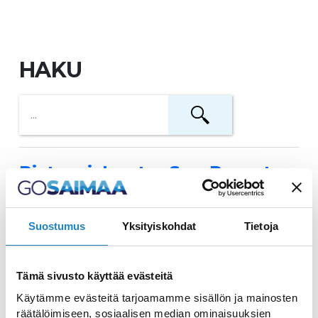
HAKU
Pistaasi, Imatra Spa Resort
Leckeres Essen am Buffet täglich
erhältlich
Suostumus
Yksityiskohdat
Tietoja
Restaurant à la carte
Tämä sivusto käyttää evästeitä
Kastanja (Imatra Spa Resort)
Käytämme evästeitä tarjoamamme sisällön ja mainosten
räätälöimiseen, sosiaalisen median ominaisuuksien