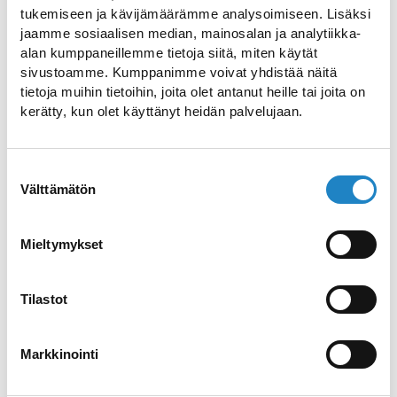
Erfüllt garantiert auch die Erwartungen
tukemiseen ja kävijämäärämme analysoimiseen. Lisäksi
der anspruchsvollsten Gourmets
jaamme sosiaalisen median, mainosalan ja analytiikka-
alan kumppaneillemme tietoja siitä, miten käytät
sivustoamme. Kumppanimme voivat yhdistää näitä
Imatra Spa Resort
tietoja muihin tietoihin, joita olet antanut heille tai joita on
kerätty, kun olet käyttänyt heidän palvelujaan.
Ferienwohnungen
Doppelhaushälften auf dem Gelände des
Suostumuksen
Imatran Kylpylä Spa Resort
Välttämätön
valinta
m/s Christina
Mieltymykset
Rundfahrten mit Abfahrt vom Hafen des
Tilastot
Imatra Spa Resort
Markkinointi
Tähtitaivas, Imatran Kylpylä