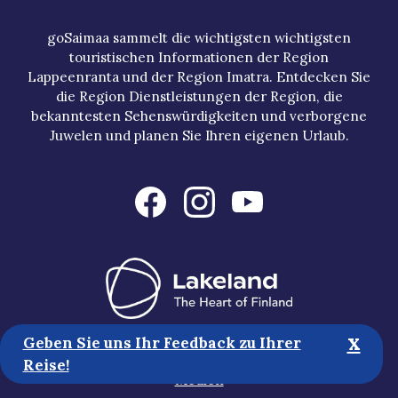
goSaimaa sammelt die wichtigsten wichtigsten
touristischen Informationen der Region
Lappeenranta und der Region Imatra. Entdecken Sie
die Region Dienstleistungen der Region, die
bekanntesten Sehenswürdigkeiten und verborgene
Juwelen und planen Sie Ihren eigenen Urlaub.
x
Geben Sie uns Ihr Feedback zu Ihrer
Touristische Informationen
Reise!
Medien