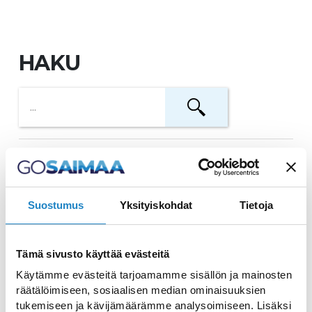
HAKU
Kunstmuseum Lappeenranta
Finnische Kunst von der Mitte des 19.
Suostumus
Yksityiskohdat
Tietoja
Jahrhunderts bis zur Gegenwart
Tämä sivusto käyttää evästeitä
Kavallerie Museum
Käytämme evästeitä tarjoamamme sisällön ja mainosten
Geschichte der finnischen Kavallerie
räätälöimiseen, sosiaalisen median ominaisuuksien
tukemiseen ja kävijämäärämme analysoimiseen. Lisäksi