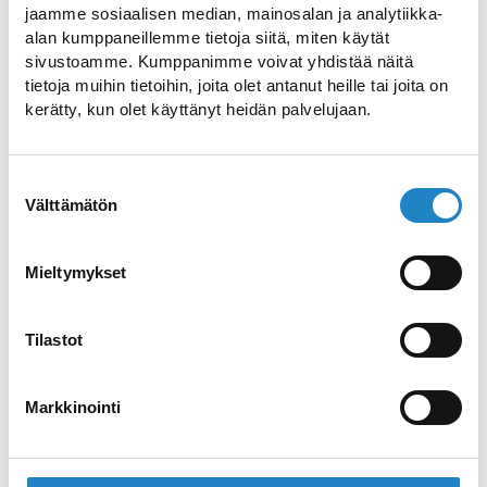
jaamme sosiaalisen median, mainosalan ja analytiikka-
Wolkoffs Hausmuseum
alan kumppaneillemme tietoja siitä, miten käytät
sivustoamme. Kumppanimme voivat yhdistää näitä
Einzigartige Geschichte von Lappeenranta
tietoja muihin tietoihin, joita olet antanut heille tai joita on
kerätty, kun olet käyttänyt heidän palvelujaan.
Saimaa Kanal Museum
Suostumuksen
Einblicke in die Bauarbeiten am Saimaa
Välttämätön
valinta
Kanal
Mieltymykset
Hakamäki Hausmuseum
Tilastot
Erleben Sie das ländliche Milieu in
Hakamäki
Markkinointi
Südkarelien Museum