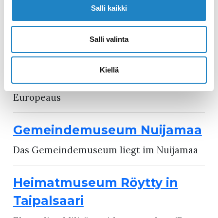
Geschichte von Südkarelien vom
Salli kaikki
Mittelalter bis heute
Salli valinta
Europaeus Museum
Lebensstationen und umfangreiches
Kiellä
Lebenswerk des Archäologen D. E. D.
Europeaus
Gemeindemuseum Nuijamaa
Das Gemeindemuseum liegt im Nuijamaa
Heimatmuseum Röytty in
Taipalsaari