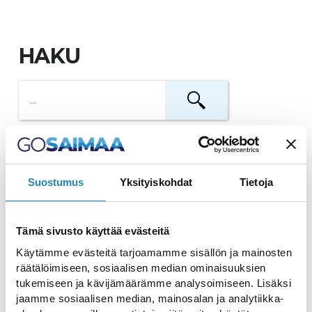
HAKU
Saunafloß Sisu
Suostumus
Yksityiskohdat
Tietoja
Unvergessliche Fahrten auf dem Saimaa-
See und einzigartige schwimmende
Übernachtungsmöglichkeiten
Tämä sivusto käyttää evästeitä
Käytämme evästeitä tarjoamamme sisällön ja mainosten
Saunalautta-Imatra
räätälöimiseen, sosiaalisen median ominaisuuksien
tukemiseen ja kävijämäärämme analysoimiseen. Lisäksi
Saunabootfahrten auf dem Fluss Vuoksi in
jaamme sosiaalisen median, mainosalan ja analytiikka-