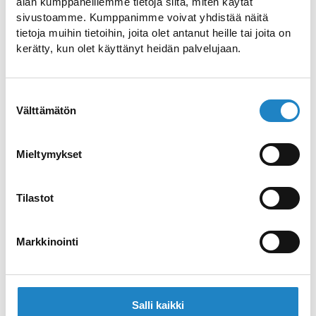
alan kumppaneillemme tietoja siitä, miten käytät
Imatra.
sivustoamme. Kumppanimme voivat yhdistää näitä
tietoja muihin tietoihin, joita olet antanut heille tai joita on
kerätty, kun olet käyttänyt heidän palvelujaan.
Hossukan Helmi
Spektakuläre Sauna und Tagungsort
Suostumuksen
Välttämätön
valinta
Papinniemi Camping
Mieltymykset
Idyllischer und entspannender
Campingplatz für die ganze Familie
Tilastot
Hirsiranta Saunen
Markkinointi
Saunas am Ufer des Saimaa-Sees, in
Ruokolahti
Salli kaikki