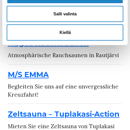
Eisenbahn-Sauna
Salli valinta
Kommen Sie und genießen Sie ein
einzigartiges Saunaerlebnis.
Kiellä
Hugos Rauchsaunen
Atmosphärische Rauchsaunen in Rautjärvi
M/S EMMA
Begleiten Sie uns auf eine unvergessliche
Kreuzfahrt!
Zeltsauna – Tuplakasi-Action
Mieten Sie eine Zeltsauna von Tuplakasi