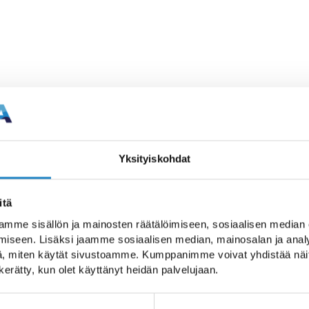
nranta
Yksityiskohdat
 und Veranstaltungen
itä
mme sisällön ja mainosten räätälöimiseen, sosiaalisen median
kala
iseen. Lisäksi jaamme sosiaalisen median, mainosalan ja analy
, miten käytät sivustoamme. Kumppanimme voivat yhdistää näitä t
n kerätty, kun olet käyttänyt heidän palvelujaan.
htigen Statuenpark Parikkala!