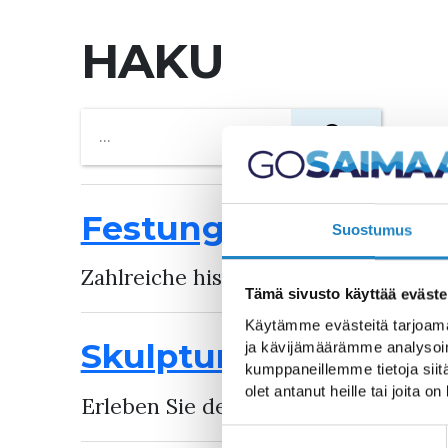
HAKU
Festung von Lappee
Suostumus
Zahlreiche historische Attraktionen
Tämä sivusto käyttää eväste
Käytämme evästeitä tarjoama
Skulpturenpark Parik
ja kävijämäärämme analysoim
kumppaneillemme tietoja siitä
olet antanut heille tai joita o
Erleben Sie den mystischen und präc
Suostumuksen