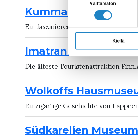
valinta
Välttämätön
Kummakivi Findling
Ein faszinierende Findling der auf 
Kiellä
Imatrankoski – Stro
Die älteste Touristenattraktion Finn
Wolkoffs Hausmuse
Einzigartige Geschichte von Lappee
Südkarelien Museu