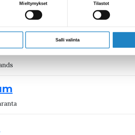
Mieltymykset
Tilastot
einem Rundhöcker steht
Salli valinta
mschnellen von Imatra
lands
um
nranta
m