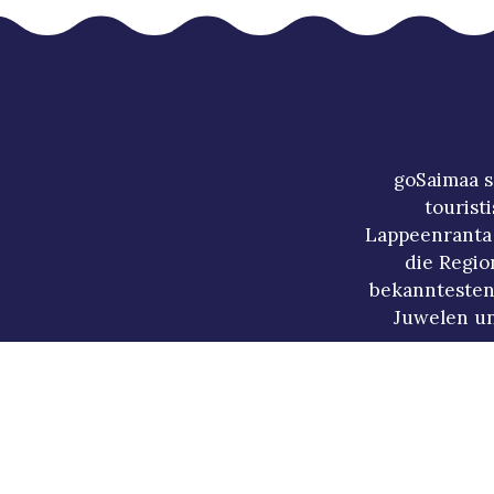
goSaimaa s
tourist
Lappeenranta 
die Regio
bekanntesten
Juwelen un