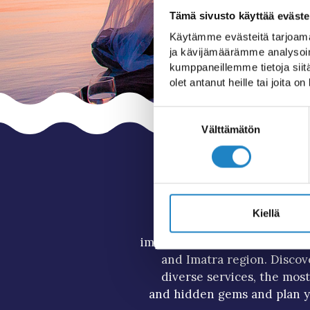
Tämä sivusto käyttää eväste
Käytämme evästeitä tarjoama
ja kävijämäärämme analysoim
kumppaneillemme tietoja siitä
olet antanut heille tai joita o
Suostumuksen
valinta
Välttämätön
Kiellä
goSaimaa gathers toget
important tourism informatio
and Imatra region. Discov
diverse services, the mos
and hidden gems and plan y