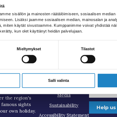
itä
mme sisällön ja mainosten räätälöimiseen, sosiaalisen median
iseen. Lisäksi jaamme sosiaalisen median, mainosalan ja analy
, miten käytät sivustoamme. Kumppanimme voivat yhdistää näitä t
n kerätty, kun olet käyttänyt heidän palvelujaan.
Mieltymykset
Tilastot
Salli valinta
her the most
Tourist Information
Subscr
n of Lappeenranta
Media
er the region's
t famous sights
Sustainability
Help us
our own holiday.
Accessibility Statement