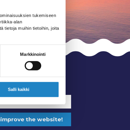
 ominaisuuksien tukemiseen
tiikka-alan
ietoja muihin tietoihin, joita
Markkinointi
Salli kaikki
ibe to our newsletter
 improve the website!