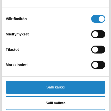
Public sauna hours in the Lappeenranta and
Imatra region
Suostumuksen
Välttämätön
valinta
Mieltymykset
Tilastot
Markkinointi
MYLLYSAARI SAUNA
Sauna in the Lappeenranta Harbour
Salli kaikki
Salli valinta