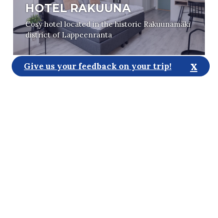
HOTEL RAKUUNA
Cosy hotel located in the historic Rakuunamäki
district of Lappeenranta
x
Give us your feedback on your trip!