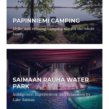
PAPINNIEMI CAMPING
Idyllic and relaxing camping site for the whole
family
SAIMAAN RAUHA WATER
PARK
Indulgence, Experiences, and Relaxation by
Lake Saimaa