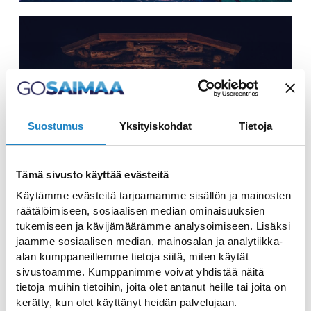
Suostumus
Yksityiskohdat
Tietoja
HUGO’S SMOKE SAUNAS
Atmospheric smoke saunas in Rautjärvi
Tämä sivusto käyttää evästeitä
Käytämme evästeitä tarjoamamme sisällön ja mainosten
räätälöimiseen, sosiaalisen median ominaisuuksien
tukemiseen ja kävijämäärämme analysoimiseen. Lisäksi
jaamme sosiaalisen median, mainosalan ja analytiikka-
alan kumppaneillemme tietoja siitä, miten käytät
sivustoamme. Kumppanimme voivat yhdistää näitä
tietoja muihin tietoihin, joita olet antanut heille tai joita on
kerätty, kun olet käyttänyt heidän palvelujaan.
PUBLIC SAUNAS