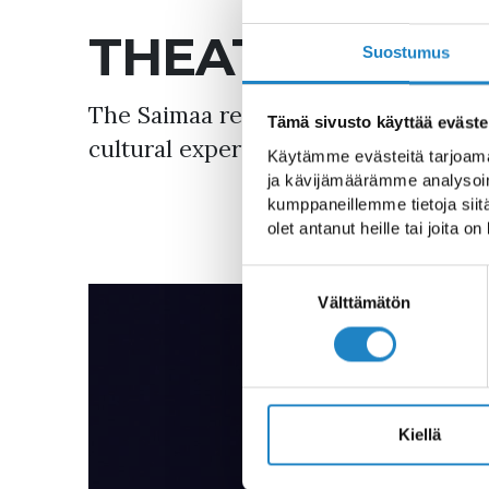
THEATRES IN 
Suostumus
The Saimaa region presents theatre 
Tämä sivusto käyttää eväste
cultural experiences for every age g
Käytämme evästeitä tarjoama
ja kävijämäärämme analysoim
kumppaneillemme tietoja siitä
olet antanut heille tai joita o
A
Suostumuksen
valinta
Välttämätön
Kiellä