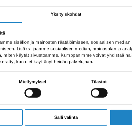
LAPPEENRANTA AN
Yksityiskohdat
events around the year. Lappeenranta City Th
itä
roup: children, youth and grown-ups.
mme sisällön ja mainosten räätälöimiseen, sosiaalisen median
iseen. Lisäksi jaamme sosiaalisen median, mainosalan ja analy
, miten käytät sivustoamme. Kumppanimme voivat yhdistää näitä t
n kerätty, kun olet käyttänyt heidän palvelujaan.
ll
Lappeenranta region
Imatra regi
Mieltymykset
Tilastot
Salli valinta