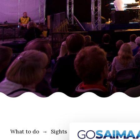
What to do
Sights
Theatres