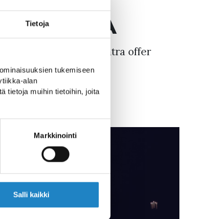
D IMATRA
Tietoja
eatre and Theatre Imatra offer
 ominaisuuksien tukemiseen
tiikka-alan
ietoja muihin tietoihin, joita
on
Markkinointi
Salli kaikki